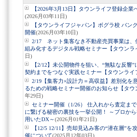
【2026年3月13日】タウンライフ登録企
(2026月03年11日)
【タウンライフジャパン】ボグラ校 バン
開催
(2026月03年10日)
2/17 ネット集客なき不動産売買事業は
組み化するデジタル戦略セミナー【タウンラ
日)
【2/12】未公開物件を狙い、“無駄な反響
契約までをつなぐ実践セミナー【タウンライ
2/19【集客力×設計力＝高収益】差別化
るための戦略セミナー開催のお知らせ【タウ
年29日)
セミナー開催（1/26） 仕入れから査定
に繋げる秘密の裏技を一挙公開！ ～プロから
用いたDX～
(2026月01年21日)
【12/5 12/11】売却見込み客の“潜在層
催について
(2025月12年03日)