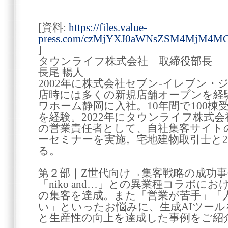
[資料:
https://files.value-
press.com/czMjYXJ0aWNsZSM4MjM4MC
]
タウンライフ株式会社 取締役部長
長尾 暢人
2002年に株式会社セブン‐イレブン
店時には多くの新規店舗オープンを経験
ワホーム静岡に入社。10年間で100棟
を経験。2022年にタウンライフ株式
の営業責任者として、自社集客サイト
ーセミナーを実施。宅地建物取引士と
る。
第２部｜Z世代向け→集客戦略の成功事
「niko and…」との異業種コラボに
の集客を達成。また「営業が苦手」「
い」といったお悩みに、生成AIツー
と生産性の向上を達成した事例をご紹