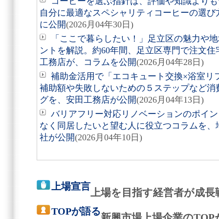
コーヒーを選ぶ指針は、評価や知識よりも
自分に最適なスペシャリティコーヒーの選び方
に公開
(2026月04年30日)
「ここで暮らしたい！」足立区の魅力や地
ントを解説。約60年間、足立区専門で注文
工務店が、コラムを公開
(2026月04年28日)
補助金活用で「エコキュート交換×浴室リ
補助額や失敗しないための５ステップなど消
グを、安田工務店が公開
(2026月04年13日)
バリアフリー対応リノベーションのポイン
なく同居したいと望む人に役立つコラムを、
社が公開
(2026月04年10日)
上場宣言
上場を目指す経営者が成長
TOPが語る
新興市場上場企業のTO