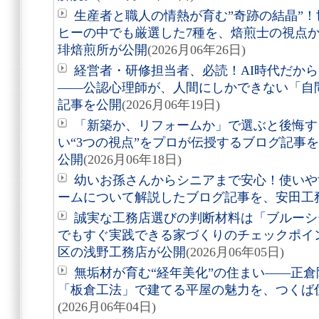
生産者と職人の情熱が育む”奇跡の結晶”
ヒーの中でも厳選した7種を、焙煎士の視点
琲焙煎所が公開
(2026月06年26日)
経営者・研修担当者、必読！AI時代だか
――公認心理師が、人間にしかできない「自
記事を公開
(2026月06年19日)
「新築か、リフォームか」で選ぶと後悔す
い“3つの視点”をプロが伝授するブログ記事
公開
(2026月06年18日)
幼いお孫さんからシニアまで安心！使いや
ームについて解説したブログ記事を、安田工
誠実な工務店選びの判断材料は「ブルーシ
でもすぐ実践できる家づくりのチェックポイ
区の浅野工務店が公開
(2026月06年05日)
無垢材が育む“経年美化”の住まい――正
「板倉工法」で建てる平屋の魅力を、つくば
(2026月06年04日)