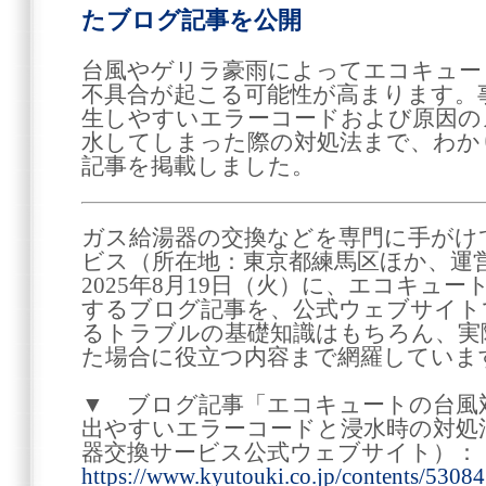
たブログ記事を公開
台風やゲリラ豪雨によってエコキュー
不具合が起こる可能性が高まります。
生しやすいエラーコードおよび原因の
水してしまった際の対処法まで、わか
記事を掲載しました。
ガス給湯器の交換などを専門に手がけ
ビス（所在地：東京都練馬区ほか、運営
2025年8月19日（火）に、エコキュ
するブログ記事を、公式ウェブサイト
るトラブルの基礎知識はもちろん、実
た場合に役立つ内容まで網羅していま
▼ ブログ記事「エコキュートの台風
出やすいエラーコードと浸水時の対処
器交換サービス公式ウェブサイト）：
https://www.kyutouki.co.jp/contents/5308