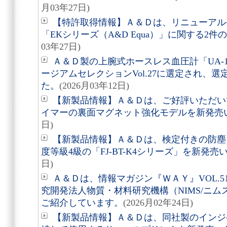
月03年27日)
【特許取得情報】Ａ＆Ｄは、リニューアル
「EKシリーズ（A&D Equa）」に関する2
03年27日)
Ａ＆Ｄ製の上腕式ホースレス血圧計「UA-11
ージアムセレクションVol.27に選定され、
た。
(2026月03年12日)
【新製品情報】Ａ＆Ｄは、ご好評いただいて
イマーの裏面マグネット強化モデルを新発売
日)
【新製品情報】Ａ＆Ｄは、検定付きの防塵
度等級4級の「FJ-BT-K4シリーズ」を新発
日)
Ａ＆Ｄは、情報マガジン『ＷＡＹ』VOL.
究開発法人物質・材料研究機構（NIMS/ニ
ご紹介しています。
(2026月02年24日)
【新製品情報】Ａ＆Ｄは、同社製のインジ