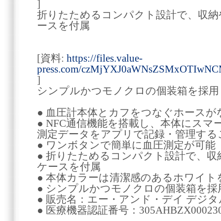
]
折りたためるコンパクト設計で、収納
ースを付属
[資料:
https://files.value-
press.com/czMjYXJ0aWNsZSMxOTIwN
]
シンプルかつモノクロの個装箱を採用
● 血圧計本体とカフをつなぐホースが
● NFC通信機能を搭載し、本体にス
測定データをアプリで記録・管理する
● ワンボタンで簡単に血圧測定が可能
● 折りたためるコンパクト設計で、
ケースを付属
● 本体カラーは清潔感のあるホワイト
● シンプルかつモノクロの個装箱を採
● 販売名：エー・アンド・デイ デジタル血
● 医療機器認証番号：305AHBZX000230