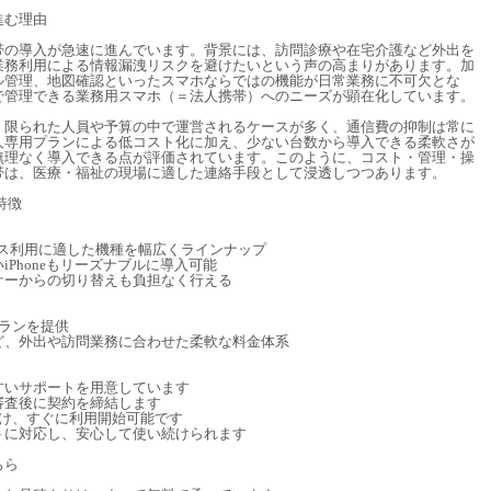
進む理由
帯の導入が急速に進んでいます。背景には、訪問診療や在宅介護など外出を
業務利用による情報漏洩リスクを避けたいという声の高まりがあります。加
ル管理、地図確認といったスマホならではの機能が日常業務に不可欠とな
で管理できる業務用スマホ（＝法人携帯）へのニーズが顕在化しています。
、限られた人員や予算の中で運営されるケースが多く、通信費の抑制は常に
人専用プランによる低コスト化に加え、少ない台数から導入できる柔軟さが
無理なく導入できる点が評価されています。このように、コスト・管理・操
帯は、医療・福祉の現場に適した連絡手段として浸透しつつあります。
特徴
、ビジネス利用に適した機種を幅広くラインナップ
Phoneもリーズナブルに導入可能
ケーからの切り替えも負担なく行える
ランを提供
ど、外出や訪問業務に合わせた柔軟な料金体系
すいサポートを用意しています
審査後に契約を締結します
届け、すぐに利用開始可能です
トに対応し、安心して使い続けられます
ちら