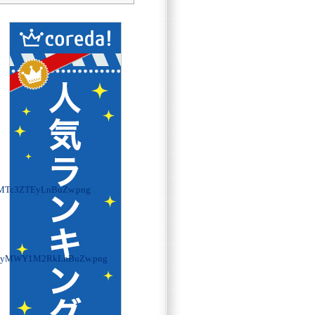
MTc3ZTEyLnBuZw.png
TIyMWY1M2RkLnBuZw.png