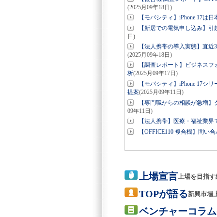
(2025月09年18日)
【モバシティ】iPhone 1
【新居での電気申し込み】引越
日)
【法人携帯の導入実態】直近3
(2025月09年18日)
【調査レポート】ビジネスフォ
析
(2025月09年17日)
【モバシティ】iPhone 1
提案
(2025月09年11日)
【専門職からの相談が急増】ク
09年11日)
【法人携帯】医療・福祉業界で
【OFFICE110 複合機】
上場宣言
上場を目指す
TOPが語る
新興市場
ベンチャーコラム