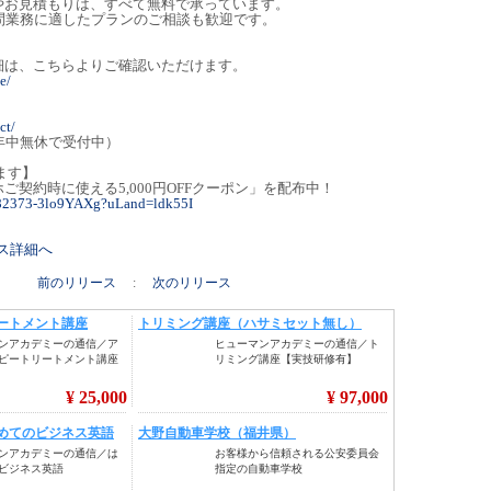
やお見積もりは、すべて無料で承っています。
問業務に適したプランのご相談も歓迎です。
細は、こちらよりご確認いただけます。
e/
ct/
間・年中無休で受付中）
ます】
契約時に使える5,000円OFFクーポン」を配布中！
06782373-3lo9YAXg?uLand=ldk55I
リース詳細へ
前のリリース
:
次のリリース