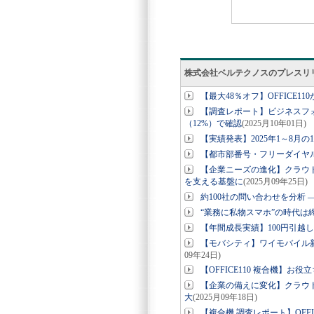
株式会社ベルテクノスのプレスリ
【最大48％オフ】OFFICE1
【調査レポート】ビジネスフォ
（12%）で確認
(2025月10年01日)
【実績発表】2025年1～8月
【都市部番号・フリーダイヤルに
【企業ニーズの進化】クラウド
を支える基盤に
(2025月09年25日)
約100社の問い合わせを分析
“業務に私物スマホ”の時代は終
【年間成長実績】100円引越
【モバシティ】ワイモバイル新
09年24日)
【OFFICE110 複合機】お
【企業の備えに変化】クラウド
大
(2025月09年18日)
【複合機 調査レポート】OFF