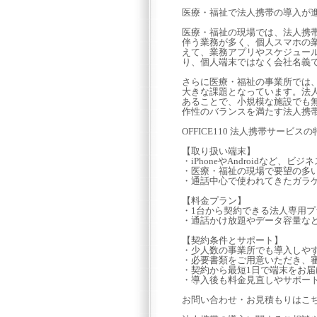
医療・福祉で法人携帯の導入が
医療・福祉の現場では、法人携
伴う業務が多く、個人スマホの
えて、業務アプリやスケジュー
り、個人端末ではなく会社名義
さらに医療・福祉の事業所では
大きな課題となっています。法
あることで、小規模な施設でも
作性のバランスを満たす法人携
OFFICE110 法人携帯サービスの
【取り扱い端末】
・iPhoneやAndroidなど
・医療・福祉の現場で要望の多いi
・通話中心で使われてきたガラ
【料金プラン】
・1台から契約できる法人専用プ
・通話かけ放題やデータ容量な
【契約条件とサポート】
・少人数の事業所でも導入しや
・必要書類をご用意いただき、
・契約から最短1日で端末をお
・導入後も料金見直しやサポー
お問い合わせ・お見積もりはこ