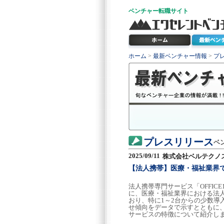
ベンチャー
転職サイト
ホーム
>
最新ベンチャー情報
>
プ
プレスリリース
ベ
2025/09/11
株式会社ベルテクノ
【法人携帯】医療・福祉業界で
法人携帯専門サービス「OFFI
に、医療・福祉業界における法
おり、特に1～2台からの少数導
せ傾向をデータで示すとともに
サービスの特徴について紹介し