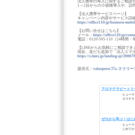
法人携帯の導入に関するご相談
1～2台からの小規模導入や、訪
【法人携帯サービスページ】
キャンペーン内容やサービス詳
https://office110.jp/business-mobil
【お問い合せはこちら】
メール：
https://office110.jp/conta
電話：0120-595-110（24時
【LINEからお気軽にご相談でき
現在、友だち追加で「法人スマホご
https://s.lmes.jp/landing-qr/20
提供元：
valuepressプレスリ