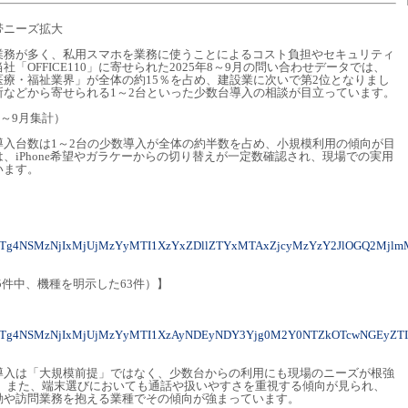
帯ニーズ拡大
業務が多く、私用スマホを業務に使うことによるコスト負担やセキュリティ
「OFFICE110」に寄せられた2025年8～9月の問い合わせデータでは、
療・福祉業界」が全体の約15％を占め、建設業に次いで第2位となりまし
所などから寄せられる1～2台といった少数台導入の相談が目立っています。
8～9月集計）
導入台数は1～2台の少数導入が全体の約半数を占め、小規模利用の傾向が目
、iPhone希望やガラケーからの切り替えが一定数確認され、現場での実用
います。
】
4NTg4NSMzNjIxMjUjMzYyMTI1XzYxZDllZTYxMTAxZjcyMzYzY2JlOGQ2Mjlm
5件中、機種を明示した63件）】
4NTg4NSMzNjIxMjUjMzYyMTI1XzAyNDEyNDY3Yjg0M2Y0NTZkOTcwNGEyZ
導入は「大規模前提」ではなく、少数台からの利用にも現場のニーズが根強
。 また、端末選びにおいても通話や扱いやすさを重視する傾向が見られ、
勤や訪問業務を抱える業種でその傾向が強まっています。