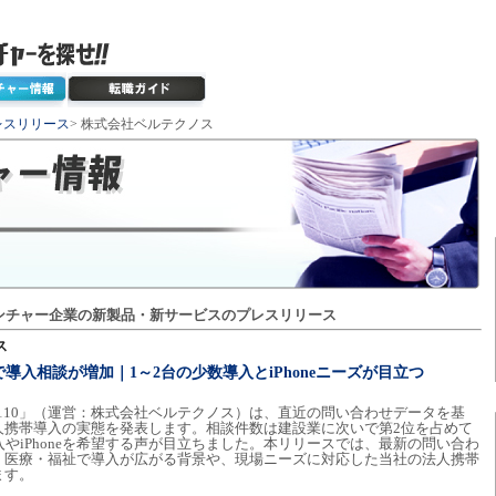
レスリリース
> 株式会社ベルテクノス
ンチャー企業の新製品・新サービスのプレスリリース
ス
導入相談が増加｜1～2台の少数導入とiPhoneニーズが目立つ
CE110」（運営：株式会社ベルテクノス）は、直近の問い合わせデータを基
人携帯導入の実態を発表します。相談件数は建設業に次いで第2位を占めて
入やiPhoneを希望する声が目立ちました。本リリースでは、最新の問い合わ
、医療・福祉で導入が広がる背景や、現場ニーズに対応した当社の法人携帯
ます。