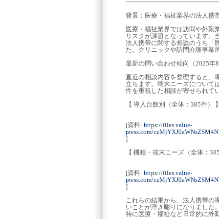
背景：医療・福祉業界の法人携
医療・福祉業界では訪問や外勤
リスクが課題となっています。当社
法人携帯に関する相談のうち「医
た。クリニックや訪問介護事業
最新の問い合わせ傾向（2025年
直近の相談内容を整理すると、
立ちます。端末ニーズについては
性を重視した相談が寄せられて
【 導入台数別（全体：385件） 
[資料:
https://files.value-
press.com/czMjYXJ0aWNsZSM
]
【 機種・端末ニーズ（全体：38
[資料:
https://files.value-
press.com/czMjYXJ0aWNsZSM
]
これらの結果から、法人携帯の
いことが浮き彫りになりました
特に医療・福祉など日常的に外