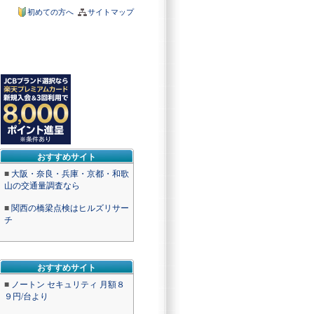
初めての方へ
サイトマップ
おすすめサイト
■
大阪・奈良・兵庫・京都・和歌
山の交通量調査なら
■
関西の橋梁点検はヒルズリサー
チ
おすすめサイト
■
ノートン セキュリティ 月額８
９円/台より