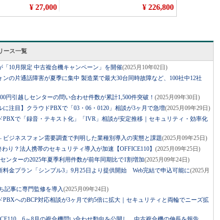
リース一覧
10が「10月限定 中古複合機キャンペーン」を開催
(2025月10年02日)
ンの片通話障害が夏季に集中 製造業で最大30台同時故障など、100社中12社
の100円引越しセンターの問い合わせ件数が累計1,500件突破！
(2025月09年30日)
注目】クラウドPBXで「03・06・0120」相談が3ヶ月で急増
(2025月09年29日)
PBXで「録音・テキスト化」「IVR」相談が安定推移｜セキュリティ・効率化
 ― ビジネスフォン需要調査で判明した業種別導入の実態と課題
(2025月09年25日)
わり？法人携帯のセキュリティ導入が加速【OFFICE110】
(2025月09年25日)
しセンターの2025年夏季利用件数が前年同期比で1割増加
(2025月09年24日)
料金プラン「シンプル3」9月25日より提供開始 Web完結で申込可能に
(2025月
役立ち記事に専門監修を導入
(2025月09年24日)
PBXへのBCP対応相談が3ヶ月で約5倍に拡大｜セキュリティと両輪でニーズ拡
ICE110、6～8月の複合機問い合わせ動向を公開し、中古複合機の伸長を報告