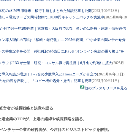
7は日本初のeSIM専用端末 移行手順をまとめた解説記事を公開
(2025月09年18日)
し＋電気サービス同時契約で10,000円キャッシュバックを実施中
(2025月09年18
か月で月平均200件超｜東京都・大阪府で36%、多いのは医療・建設・情報通信
ン導入理由の7割は「移転・老朽化」― 2025年夏期、中小企業の問い合わせ分
7シリーズ特集記事を公開 9月19日の発売日にあわせ“オンライン完結の乗り換え”を
ラウドPBXが士業・研究・コンサル職で再注目｜6月比で約3倍に拡大
(2025月
導入相談が増加｜1～2台の少数導入とiPhoneニーズが目立つ
(2025月09年11日)
問い合わせ内容を反映し、「コピー機の処分・撤去」記事を更新
(2025月09年11日)
他のプレスリリースを見る
経営者が成長戦略と決意を語る
上場企業のTOPが、上場の経緯や成長戦略を語る。
ベンチャー企業の経営者が、今注目のビジネストピックを解説。