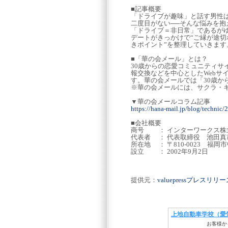
■記事概要
「ドライブが趣味」と話す男性
二度目がない──そんな悩みを
「ドライブ＝非日常」であるが
デートがきっかけで“ご縁が途切
きポイント”を整理していきます
■「華の会メール」とは？
30歳からの恋愛コミュニティ
報交換などを中心としたWebサ
す。華の会メールでは「30歳
※華の会メールには、サクラ・
▼華の会メールコラム記事
https://hana-mail.jp/blog/technic
■会社概要
商号 ： インターワークス株
代表者 ： 代表取締役 池田真
所在地 ： 〒810-0023 福岡
設立 ： 2002年9月2日
提供元：
valuepressプレスリ