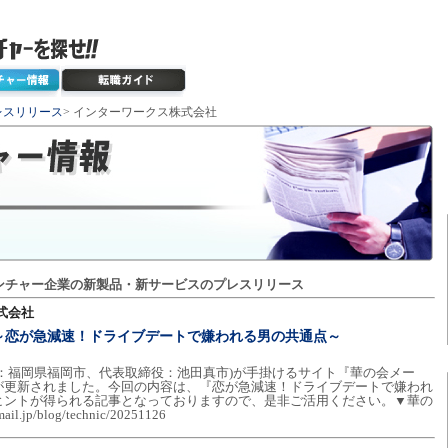
レスリリース
> インターワークス株式会社
ンチャー企業の新製品・新サービスのプレスリリース
式会社
～恋が急減速！ドライブデートで嫌われる男の共通点～
：福岡県福岡市、代表取締役：池田真市)が手掛けるサイト『華の会メー
が更新されました。今回の内容は、『恋が急減速！ドライブデートで嫌われ
ヒントが得られる記事となっておりますので、是非ご活用ください。▼華の
jp/blog/technic/20251126