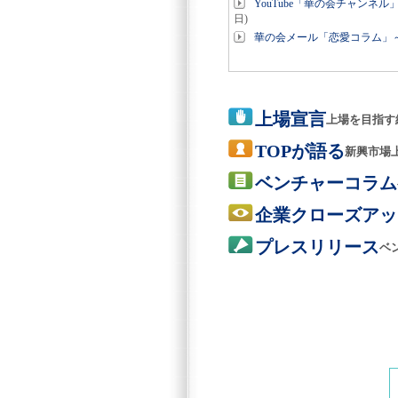
YouTube「華の会チャン
日)
華の会メール「恋愛コラム」
上場宣言
上場を目指す
TOPが語る
新興市場
ベンチャーコラム
企業クローズアッ
プレスリリース
ベ