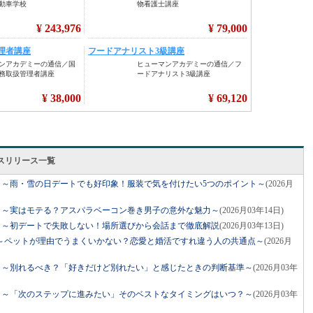
スリリース一覧
ネル」～雨・雪の日デートでも好印象！服装で気を付けたい5つのポイント～
(2026月
ネル」～実はモテる？アスパラベーコン巻き男子の意外な魅力～
(2026月03年14日)
ネル」～初デートで失敗しない！場所選びから会話まで徹底解説
(2026月03年13日)
～ペットが理由でうまくいかない？恋愛と婚活ですれ違う人の共通点～
(2026月
ネル」～別れるべき？「好きだけど別れたい」と感じたときの判断基準～
(2026月03年
ネル」～「次のステップに進みたい」そのベストなタイミングはいつ？～
(2026月03年