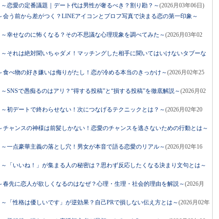
ネル」～恋愛の定番議題｜デート代は男性が奢るべき？割り勘？～
(2026月03年06日)
会う前から差がつく？LINEアイコンとプロフ写真で決まる恋の第一印象～
ネル」～幸せなのに怖くなる？その不思議な心理現象を調べてみた～
(2026月03年02
ネル」～それは絶対聞いちゃダメ！マッチングした相手に聞いてはいけないタブーな
～食べ物の好き嫌いは侮りがたし！恋が冷める本当のきっかけ～
(2026月02年25
ル」～SNSで愚痴るのはアリ？“得する投稿”と“損する投稿”を徹底解説～
(2026月02
ネル」～初デートで終わらせない！次につなげるテクニックとは？～
(2026月02年20
～チャンスの神様は前髪しかない！恋愛のチャンスを逃さないための行動とは～
ネル」～一点豪華主義の落とし穴！男女が本音で語る恋愛のリアル～
(2026月02年16
ネル」～「いいね！」が集まる人の秘密は？思わず反応したくなる決まり文句とは～
～春先に恋人が欲しくなるのはなぜ？心理・生理・社会的理由を解説～
(2026月
ネル」～「性格は優しいです」が逆効果？自己PRで損しない伝え方とは～
(2026月02年