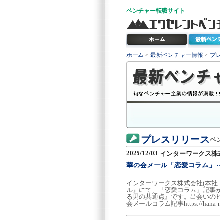
ベンチャー
転職サイト
ホーム
>
最新ベンチャー情報
>
プ
プレスリリース
ベ
2025/12/03
インターワークス株
華の会メール「恋愛コラム」
インターワークス株式会社(本社
ル』にて、「恋愛コラム」記事
る男の共通点』です。出会いの
会メールコラム記事https://hana-mail.