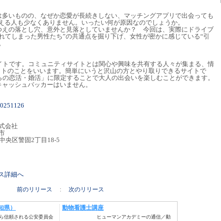
は多いものの、なぜか恋愛が長続きしない、マッチングアプリで出会っても
抱える人も少なくありません。いったい何が原因なのでしょうか。
ゆえの落とし穴、意外と見落としていませんか？ 今回は、実際にドライブ
れてしまった男性たち”の共通点を掘り下げ、女性が密かに感じている“引
。
サイトです。コミュニティサイトとは関心や興味を共有する人々が集まる、情
イトのことをいいます。簡単にいうと沢山の方とやり取りできるサイトで
からの恋活・婚活」に限定することで大人の出会いを楽しむことができます。
キャッシュバッカーはいません。
/20251126
式会社
市
市中央区警固2丁目18-5
リース詳細へ
前のリリース
:
次のリリース