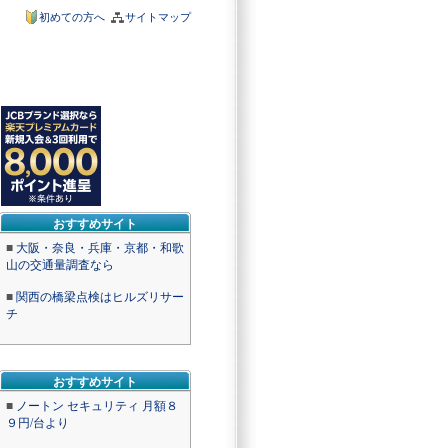
初めての方へ
サイトマップ
おすすめサイト
■
大阪・奈良・兵庫・京都・和歌
山の交通量調査なら
■
関西の橋梁点検はヒルズリサー
チ
おすすめサイト
■
ノートン セキュリティ 月額８
９円/台より