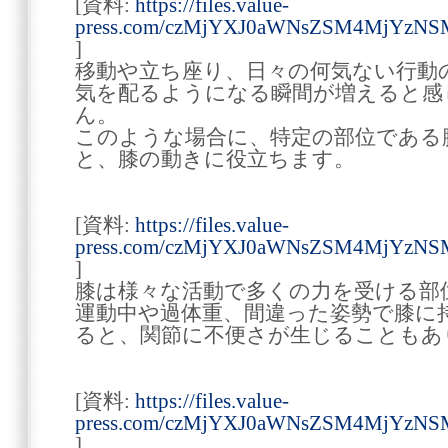
[資料:
https://files.value-
press.com/czMjYXJ0aWNsZSM4MjYzNS
]
移動や立ち座り、日々の何気ない行動
気を配るようになる瞬間が増えると感
ん。
このような場合に、特定の部位である
と、膝の動きに役立ちます。
[資料:
https://files.value-
press.com/czMjYXJ0aWNsZSM4MjYzNS
]
膝は様々な活動で多くの力を受ける部
運動中や過体重、間違った姿勢で膝に
ると、関節に不便さが生じることもあ
[資料:
https://files.value-
press.com/czMjYXJ0aWNsZSM4MjYzNS
]