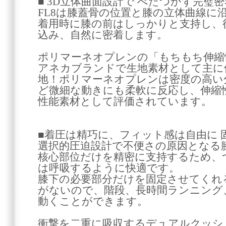
■ 3D立体曲面設計で べたつかず完璧密
FL8は膝蓋骨の位置と膝の立体曲線に
着用時に膝の前はしっかりと支持し、
込み、自然に密着します。
ポリマーネオプレンの「もちもち伸縮
アネカブランドで生地素材として主に
地！ポリマーネオプレンは密度の高い
ど微細な動きにも柔軟に反応し、伸縮
性能素材として評価されています。
■着圧は精巧に、フィット感は自由に 
選択的圧迫設計で不便さの原因となる
核心部位だけを精密に支持するため、
は呼吸するように快適です。
膝下の必要部分だけを固定させてくれ
がないので、階段、長時間ランニング
動くことができます。
衝撃を二重に吸収するデュアルクッシ