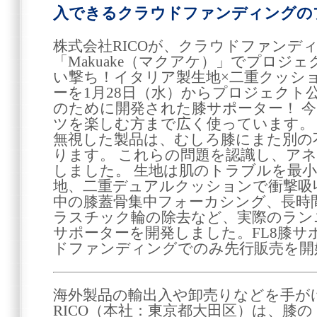
入できるクラウドファンディングの
株式会社RICOが、クラウドファンデ
「Makuake（マクアケ）」でプロジ
い撃ち！イタリア製生地×二重クッシ
ーを1月28日（水）からプロジェクト
のために開発された膝サポーター！ 
ツを楽しむ方まで広く使っています。
無視した製品は、むしろ膝にまた別の
ります。 これらの問題を認識し、ア
しました。 生地は肌のトラブルを最
地、二重デュアルクッションで衝撃吸
中の膝蓋骨集中フォーカシング、長時
ラスチック輪の除去など、実際のラン
サポーターを開発しました。FL8膝サポー
ドファンディングでのみ先行販売を開
海外製品の輸出入や卸売りなどを手が
RICO（本社：東京都大田区）は、膝