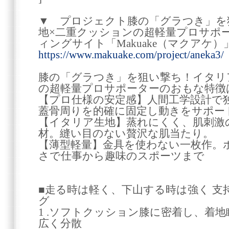
▼ プロジェクト膝の「グラつき」を
地×二重クッションの超軽量プロサポ
ィングサイト「Makuake（マクアケ）
https://www.makuake.com/project/aneka3/
膝の「グラつき」を狙い撃ち！イタリ
の超軽量プロサポーターのおもな特徴
【プロ仕様の安定感】人間工学設計で
蓋骨周りを的確に固定し動きをサポー
【イタリア生地】蒸れにくく、肌刺激の
材。縫い目のない贅沢な肌当たり。
【薄型軽量】金具を使わない一枚作。
さで仕事から趣味のスポーツまで
■走る時は軽く、下山する時は強く 
グ
1 .ソフトクッション膝に密着し、着
広く分散