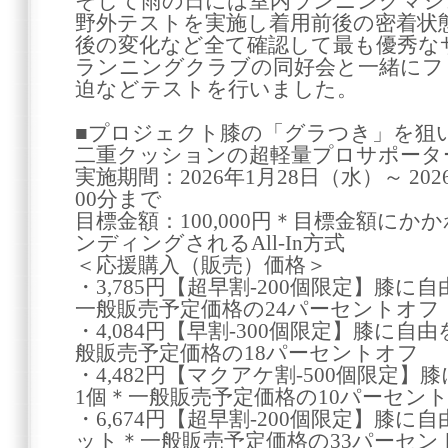
そして雨の日には室内ランニングマシ
野外テストを実施し着用前後の密着状
後の変化など全て確認して最も優秀な
ランニングクラブの同好会と一緒にフ
迫などテストを行いました。
■プロジェクト膝の「グラつき」を狙
二重クッションの超軽量プロサポータ
実施期間：2026年1月28日（水）～ 20
00分まで
目標金額：100,000円＊目標金額に
ンディングされるAll-In方式
＜応援購入（販売）価格＞
・3,785円【超早割-200個限定】膝に
一般販売予定価格の24パーセントオフ
・4,084円【早割-300個限定】膝に自
般販売予定価格の18パーセントオフ
・4,482円【マクアケ割-500個限定】
1個＊一般販売予定価格の10パーセン
・6,674円【超早割-200個限定】膝に
ット＊一般販売予定価格の33パーセン