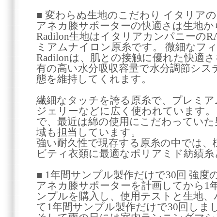
■ 変わらぬ生地のこだわり イタリアのR
アネカ膝サポーターの快適さは生地か
Radilon生地はイタリアカンパニーのR
ミアムナイロン原糸です。 微細なフ
Radilonは、肌との接触に優れた快
有の高い水分吸収容量で水分調節シス
態を維持してくれます。
繊細なタッチを誇る原糸で、プレミア
ジェリーなどに広く使われています。
で、最近は綿の使用にこだわっていた
域も担当しています。
強い耐久性で現存する原糸の中では、
ビティ衣類に最適なポリアミド紡績糸
■ 1年間サンプル製作だけで30回 強
アネカ膝サポーターを計画してから1
ンプルを購入し、使用テストと生地、
て1年間サンプル製作だけで30回しま