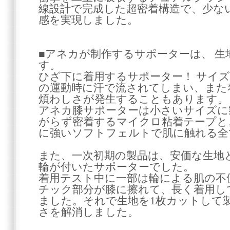
線設計で完成した超密着構造で、少な
感を実現しました。
■アネカが制作するサポーターは、 生
す。
ひざ下に着用するサポーター！ サイ
の運動時に汗で流されてしまい、また
煩わしさが発生することもあります。
アネカ膝サポーターは小さいサイズに
がらず密着するマイクロ粘着テープと
に強いソフトフェルトで肌に触れる全
また、一次初期の製品は、安価な生地
輪が付いたサポーターでした。
着用テスト中に一部は輪による肌の不
チック部分が膝に擦れて、長く着用し
ました。それで生地を1枚カットして製
さを解消しました。