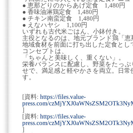
● 恵那どりのからあげ定食 1,480円
● 香味油淋鶏定食 1,480円
● チキン南蛮定食 1,480円
● えなハヤシ 1,100円
いずれも古代米ごはん、小鉢付き。
主役となるのは、地元ブランド鶏「恵
地域食材を前面に打ち出した定食とし
コンセプトは、
「ちゃんと美味しく、重くない」。
栄養バランスに配慮し、野菜をたっぷ
せで、満足感と軽やかさを両立。日常
す。
[資料:
https://files.value-
press.com/czMjYXJ0aWNsZSM2OTk3NyM
]
[資料:
https://files.value-
press.com/czMjYXJ0aWNsZSM2OTk3NyM
]