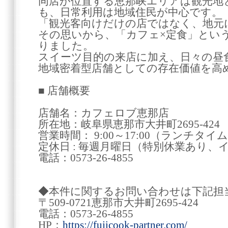
同店が位置する恵那峡エリアは観光地
も、日常利用は地域住民が中心です。
「観光客向けだけの店ではなく、地元
その思いから、「カフェ×定食」とい
りました。
スイーツ目的の来店に加え、日々の昼
地域密着型店舗としての存在価値を高
■ 店舗概要
店舗名：カフェロブ恵那店
所在地：岐阜県恵那市大井町2695-424
営業時間： 9:00～17:00（ランチタイム：1
定休日 : 毎週月曜日（特別休業あり、
電話：0573-26-4855
◆本件に関するお問い合わせは下記担
〒509-0721恵那市大井町2695-424
電話：0573-26-4855
HP：
https://fujicook-partner.com/