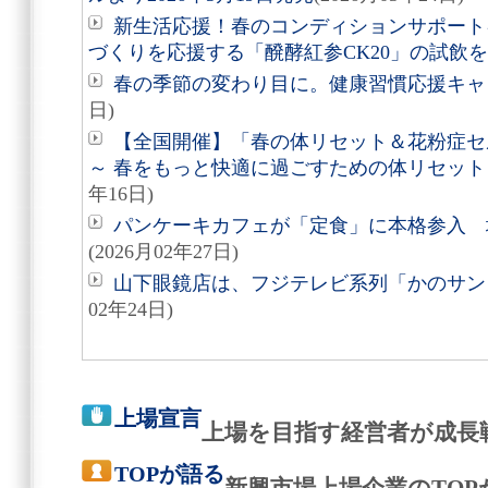
新生活応援！春のコンディションサポート
づくりを応援する「醗酵紅参CK20」の試飲
春の季節の変わり目に。健康習慣応援キャ
日)
【全国開催】「春の体リセット＆花粉症セ
～ 春をもっと快適に過ごすための体リセット
年16日)
パンケーキカフェが「定食」に本格参入 
(2026月02年27日)
山下眼鏡店は、フジテレビ系列「かのサン
02年24日)
上場宣言
上場を目指す経営者が成長
TOPが語る
新興市場上場企業のTO