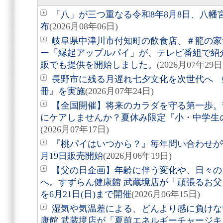
「八」が三つ重なる令和8年8月8日、八
布
(2026月08年06日)
岐阜県中津川市付知町の飲食店、＃龍の家
ー「縁起アップルパイ」が、テレビ番組で紹
販でも提供を開始しました。
(2026月07年29日
長野市に残る月遅れ七夕文化を次世代へ 
冊』を実施
(2026月07年24日)
【全国開催】将来のカラダを守る第一歩。
にケアしませんか？夏休み限定『小・中学生
(2026月07年17日)
『桃パイはいつから？』毎年問い合わせが
月19日販売開始
(2026月06年19日)
【父の日企画】年齢に伴う変化や、日々の
へ。すずらん健康館 武蔵境店が「頑張るお父さ
を6月21日(日)まで開催
(2026月06年15日)
湿気や気温差による、どんより感に負けな
康館 武蔵境店が「夏前エネルギーチャージキャ