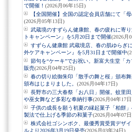
で開催！
(2026月06年15日)
【全国開催】全国の認定会員店舗にて「母
(2026月05年13日)
武蔵境のすずらん健康館、春の疲れに寄り
トキャンペーン」を5月20日まで開催
(2026月
すずらん健康館 武蔵境店、春の肌ゆらぎ
外ケアキャンペーン』を5月31日まで開催中
(
節句を“ケーキ”でお祝い。新富大生堂「カ
販売
(2026月04年25日)
春の切り絵御朱印「散手の舞と桜」頒布舞
頒布はじまりました。
(2026月04年17日)
長野市の三大春祭「お八日」開催。蚊里田
や巫女舞など多彩な奉納行事
(2026月04年17日
子供の成長を願う初夏の縁起菓子「柏餅」
製法で仕上げる季節の和菓子
(2026月04年07日
株式会社ゴシンボク、最優秀賞受賞デザイ
ルより2026年3月19日発売
(2026月03年24日)