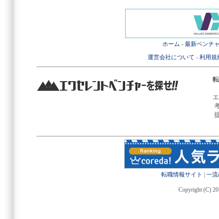
ホーム
-
最新ベンチ
運営会社について
-
利用規
転
エ
転職情報サイト
|
一流
Copyright (C) 20