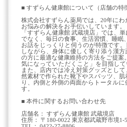
■ すずらん健康館について（店舗の特
株式会社すずらん薬局では、20年に
お悩みの解決をお手伝いしています。
「すずらん健康館 武蔵境店」では、
でなく、毎日の食事、生活習慣、睡眠
お話をじっくりと伺うのが特徴です。
しながら、身体に優しく寄り添う漢方
の方に最適な健康維持の方法をご提案
気になっていただくこと」を目指して
また、店内では冷え対策グッズとして
然素材で作られた靴下やスパッツ、肌
り、内側と外側の両面からトータルに
す。
■ 本件に関するお問い合わせ先
店舗名： すずらん健康館 武蔵境店
住所： 〒180-0022 東京都武蔵野市境1-5
TEL： 0422-27-8806