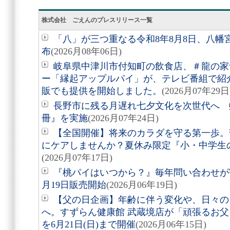
株式会社 ごえんのプレスリリース一覧
「八」が三つ重なる令和8年8月8日、八
布
(2026月08年06日)
岐阜県中津川市付知町の飲食店、＃龍の家
ー「縁起アップルパイ」が、テレビ番組で紹
販でも提供を開始しました。
(2026月07年29日
長野市に残る月遅れ七夕文化を次世代へ 
冊』を実施
(2026月07年24日)
【全国開催】将来のカラダを守る第一歩。
にケアしませんか？夏休み限定『小・中学生
(2026月07年17日)
『桃パイはいつから？』毎年問い合わせが
月19日販売開始
(2026月06年19日)
【父の日企画】年齢に伴う変化や、日々の
へ。すずらん健康館 武蔵境店が「頑張るお父さ
を6月21日(日)まで開催
(2026月06年15日)