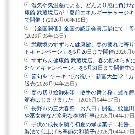
湿気や気温差による、どんより感に負けな
康館 武蔵境店が「夏前エネルギーチャージキャ
で開催！
(2026月06年15日)
【全国開催】全国の認定会員店舗にて「母
(2026月05年13日)
武蔵境のすずらん健康館、春の疲れに寄り
トキャンペーン」を5月20日まで開催
(2026月
すずらん健康館 武蔵境店、春の肌ゆらぎ
外ケアキャンペーン』を5月31日まで開催中
(
節句を“ケーキ”でお祝い。新富大生堂「カ
販売
(2026月04年25日)
春の切り絵御朱印「散手の舞と桜」頒布舞
頒布はじまりました。
(2026月04年17日)
長野市の三大春祭「お八日」開催。蚊里田
や巫女舞など多彩な奉納行事
(2026月04年17日
子供の成長を願う初夏の縁起菓子「柏餅」
製法で仕上げる季節の和菓子
(2026月04年07日