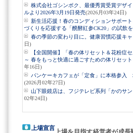
株式会社ゴシンボク、最優秀賞受賞デザイ
ルより2026年3月19日発売
(2026月03年24日)
新生活応援！春のコンディションサポート
づくりを応援する「醗酵紅参CK20」の試飲
春の季節の変わり目に。健康習慣応援キャ
日)
【全国開催】「春の体リセット＆花粉症セ
～ 春をもっと快適に過ごすための体リセット
年16日)
パンケーキカフェが「定食」に本格参入 
(2026月02年27日)
山下眼鏡店は、フジテレビ系列「かのサン
02年24日)
上場宣言
上場を目指す経営者が成長