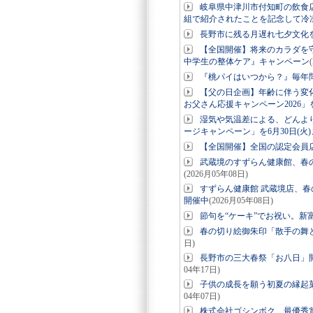
岐阜県中津川市付知町の飲食
組で紹介されたことを記念して冷
長野市に残る月遅れ七夕文化
【全国開催】将来のカラダを
中学生の整体ケア』キャンペーン
『桃パイはいつから？』毎年問
【父の日企画】年齢に伴う変
お父さん応援キャンペーン2026」を
湿気や気温差による、どんよ
ージキャンペーン」を6月30日(火
【全国開催】全国の認定会員
武蔵境のすずらん健康館、春
(2026月05年08日)
すずらん健康館 武蔵境店、春
開催中
(2026月05年08日)
節句を“ケーキ”でお祝い。新
春の切り絵御朱印「散手の舞
日)
長野市の三大春祭「お八日」
04年17日)
子供の成長を願う初夏の縁起
04年07日)
株式会社ゴシンボク、最優秀賞