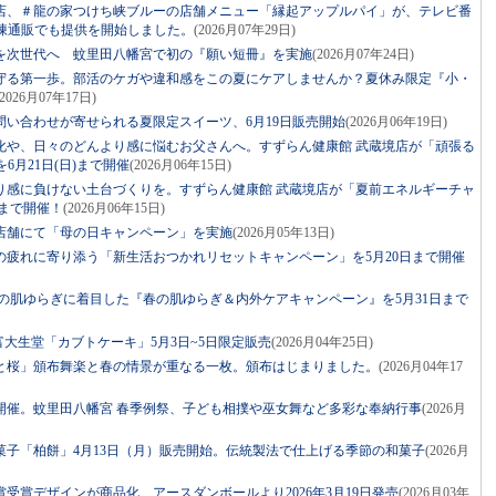
店、＃龍の家つけち峡ブルーの店舗メニュー「縁起アップルパイ」が、テレビ番
凍通販でも提供を開始しました。
(2026月07年29日)
を次世代へ 蚊里田八幡宮で初の『願い短冊』を実施
(2026月07年24日)
守る第一歩。部活のケガや違和感をこの夏にケアしませんか？夏休み限定『小・
(2026月07年17日)
い合わせが寄せられる夏限定スイーツ、6月19日販売開始
(2026月06年19日)
化や、日々のどんより感に悩むお父さんへ。すずらん健康館 武蔵境店が「頑張る
6月21日(日)まで開催
(2026月06年15日)
り感に負けない土台づくりを。すずらん健康館 武蔵境店が「夏前エネルギーチャ
)まで開催！
(2026月06年15日)
店舗にて「母の日キャンペーン」を実施
(2026月05年13日)
の疲れに寄り添う「新生活おつかれリセットキャンペーン」を5月20日まで開催
の肌ゆらぎに着目した『春の肌ゆらぎ＆内外ケアキャンペーン』を5月31日まで
富大生堂「カブトケーキ」5月3日~5日限定販売
(2026月04年25日)
と桜」頒布舞楽と春の情景が重なる一枚。頒布はじまりました。
(2026月04年17
開催。蚊里田八幡宮 春季例祭、子ども相撲や巫女舞など多彩な奉納行事
(2026月
菓子「柏餅」4月13日（月）販売開始。伝統製法で仕上げる季節の和菓子
(2026月
受賞デザインが商品化 アースダンボールより2026年3月19日発売
(2026月03年