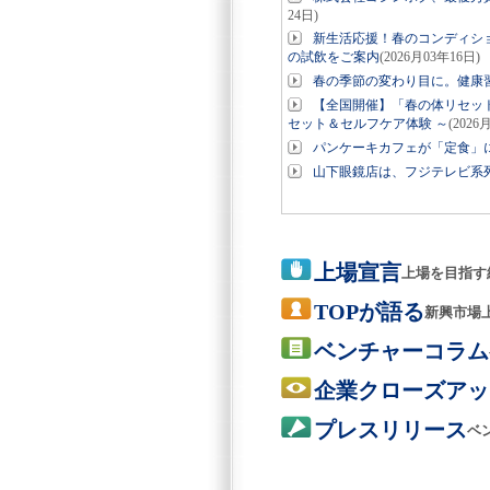
24日)
新生活応援！春のコンディシ
の試飲をご案内
(2026月03年16日)
春の季節の変わり目に。健康
【全国開催】「春の体リセッ
セット＆セルフケア体験 ～
(2026
パンケーキカフェが「定食」
山下眼鏡店は、フジテレビ系
上場宣言
上場を目指す
TOPが語る
新興市場
ベンチャーコラム
企業クローズアッ
プレスリリース
ベ