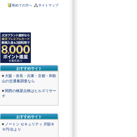
初めての方へ
サイトマップ
おすすめサイト
■
大阪・奈良・兵庫・京都・和歌
山の交通量調査なら
■
関西の橋梁点検はヒルズリサー
チ
おすすめサイト
■
ノートン セキュリティ 月額８
９円/台より