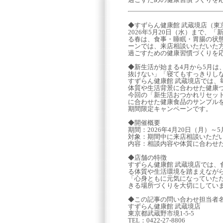
◆すずらん健康館 武蔵境店（東京
2026年5月20日（水）まで
る春は、食事・睡眠・胃腸の状
ーンでは、来店相談いただいた
過ごすための健康習慣づくりを
◆新生活が始まる4月から5月
抜けない」「寝てもすっきりし
すずらん健康館 武蔵境店では
体質や生活背景に合わせた健康
今回の「新生活おつかれリセッ
に合わせた健康食品のサンプル
期間限定キャンペーンです。
◆開催概要
期間：2026年4月20日（月）～5
対象：期間中に来店相談いただ
内容：相談内容や体質に合わせ
◆店舗の特徴
すずらん健康館 武蔵境店では
る体質や生活環境を踏まえなが
「心身ともに元気になっていた
きる場所づくりを大切にしてい
◆この記事の問い合わせ担当者
すずらん健康館 武蔵境店
東京都武蔵野市境1-5-5
TEL：0422-27-8806