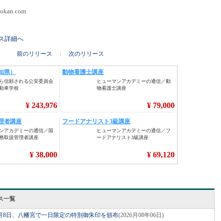
okan.com
リース詳細へ
前のリリース
:
次のリリース
ス一覧
月8日、八幡宮で一日限定の特別御朱印を頒布
(2026月08年06日)