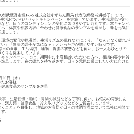
都武蔵野市境1-5-5 株式会社すずらん薬局 代表取締役 松井啓子）では、
、「新生活おつかれリセットキャンペーン」を実施しています。生活環境が変わ
態など、日々のコンディションの変化に気づきやすい時期です。本キャンペ
方へ、体質や相談内容に合わせた健康食品のサンプルを進呈し、春を元気に
応援します。
は、環境の変化や気温差、生活リズムの乱れなどにより、「なんとなく疲れが
ない」「胃腸の調子が気になる」といった声が増えやすい時期です。
、毎日の食事、生活習慣、睡眠、胃腸の状態などを伺い、お一人おひとりの
づくりを提案しています。
トキャンペーン」では、期間中に来店相談いただいた方へ、相談内容や体質
を進呈します。春の疲れを持ち越さず、日々を元気に過ごしたい方に向けた
月20日（水）
いたお客様
た健康食品のサンプルを進呈
、食事・生活習慣・睡眠・胃腸の状態などを丁寧に伺い、お悩みの背景にあ
ら、漢方薬・健康食品・冷え取りグッズなどをご提案しています。
だくこと」を目指し、地域のお客様が日々の体調管理について気軽に相談で
ます。
名