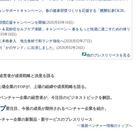
ョンサポートキャンペーン。春の健康習慣づくりを応援する「醗酵紅参CK20」
習慣応援キャンペーンを開催
(2026月03年16日)
ト＆花粉症セルフケア体験」キャンペーン～ 春をもっと快適に過ごすための体リ
月03年16日)
に本格参入 地元食材で和ランチ強化へ
(2026月02年27日)
列「かのサンド」に出演しました。
(2026月02年24日)
他のプレスリリースを見る
経営者が成長戦略と決意を語る
上場企業のTOPが、上場の経緯や成長戦略を語る。
ベンチャー企業の経営者が、今注目のビジネストピックを解説。
プ
要注目、今後の成長が期待されるベンチャー企業を紹介。
ンチャー企業の新製品・新サービスのプレスリリース
>>最新ベンチャー情報のトップへ