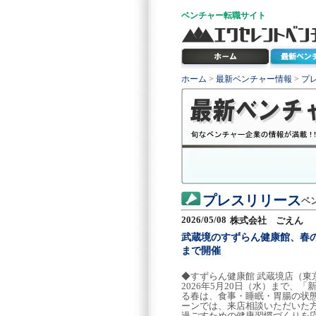
ベンチャー
転職サイト
ホーム
>
最新ベンチャー情報
>
プ
プレスリリース
ベ
2026/05/08
株式会社 ごえん
武蔵境のすずらん健康館、春の
まで開催
◆すずらん健康館 武蔵境店（東京
2026年5月20日（水）まで
る春は、食事・睡眠・胃腸の状
ーンでは、来店相談いただいた
過ごすための健康習慣づくりを