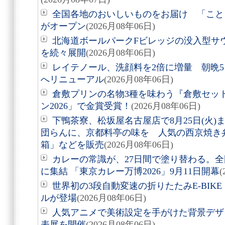
全国各地のおいしいものをお届け 「こと
がオープン
(2026月08年06日)
北海道ボールパークFビレッジの没入型サ
を続々展開
(2026月08年06日)
レイテノール、洗顔料を2倍に増量 朝晩
へリニューアル
(2026月08年06日)
倉敷プリンの名物3種を味わう『倉敷セッ
ン2026」で金賞受賞！
(2026月08年06日)
下鴨茶寮、松坂屋名古屋店で8月25日(火
団らんに、京都料亭の味を 人気の西京焼き
箱」などを販売
(2026月08年06日)
カレーの常識が、27日間で塗り替わる。全
に集結 「東京カレー万博2026」9月11日開幕
(
世界初の3段自動変速の折りたたみE-BIKE「Air
ルが登場
(2026月08年06日)
人気アニメで美術設定を手がけた背景デザ
表展を開催
(2026月08年06日)