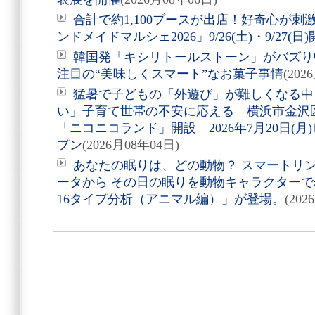
合計で約1,100ブースが出店！好奇心が
ンドメイドマルシェ2026」9/26(土)・9/27(日
韓国発「キシリトールストーン」がバズり
注目の“美味しくスマート”なお菓子事情
(202
猛暑で子どもの「外遊び」が難しくなる中
い」子育て世帯の不安に応える 横浜市金沢
「ニコニコランド」開設 2026年7月20日(
プン
(2026月08年04日)
あなたの眠りは、どの動物？ スマートリング「
ータから その日の眠りを動物キャラクターで表す
16タイプ分析（アニマル編）」が登場。
(202