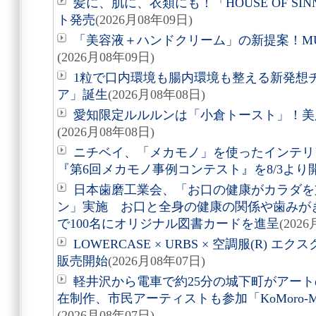
髪に、肌に、衣類にも！「HOUSE OF SIN
ト発売
(2026月08年09日)
「美容液＋ハンドクリーム」の新提案！M
(2026月08年09日)
1粒で口内環境も腸内環境も整える新発想
ア」誕生
(2026月08年08日)
愛知限定ルルルンは「小倉トースト」！美
(2026月08年08日)
ニチベイ、「メカモノ」を使ったインテリ
『第6回メカモノ事例コンテスト』を8/3より
日本歯磨工業会、「お口の健康がカラダを
ン」実施 お口と全身の健康の関係や歯みが
で100名にオリジナル図書カードを進呈
(202
LOWERCASE × URBS × 空調服(R)
販売開始
(2026月08年07日)
軽井沢から電車で約25分の城下町がアート
在制作、市民アーティストも参加「KoMoro-Mori-
(2026月08年07日)