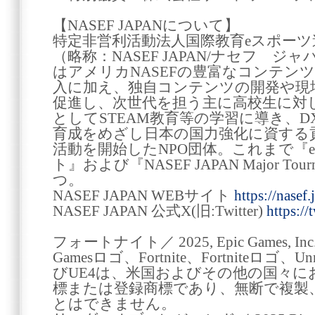
【NASEF JAPANについて】
特定非営利活動法人国際教育eスポー
（略称：NASEF JAPAN/ナセフ 
はアメリカNASEFの豊富なコンテン
入に加え、独自コンテンツの開発や現
促進し、次世代を担う主に高校生に対
としてSTEAM教育等の学習に導き、
育成をめざし日本の国力強化に資する貢献
活動を開始したNPO団体。これまで『
ト』および『NASEF JAPAN Major To
つ。
NASEF JAPAN WEBサイト
https://nasef.
NASEF JAPAN 公式X(旧:Twitter)
https:/
フォートナイト／ 2025, Epic Games, Inc. 
Gamesロゴ、Fortnite、Fortniteロゴ、Unre
びUE4は、米国およびその他の国々におけるEp
標または登録商標であり、無断で複製
とはできません。