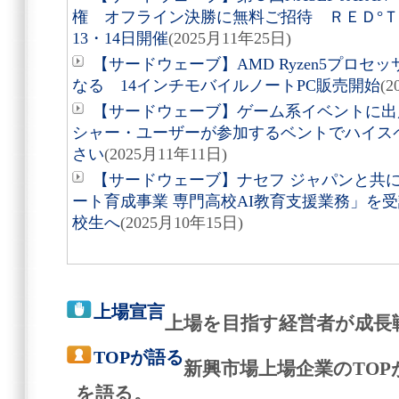
権 オフライン決勝に無料ご招待 ＲＥＤ°Ｔ
13・14日開催
(2025月11年25日)
【サードウェーブ】AMD Ryzen5プロ
なる 14インチモバイルノートPC販売開始
(
【サードウェーブ】ゲーム系イベントに出
シャー・ユーザーが参加するベントでハイス
さい
(2025月11年11日)
【サードウェーブ】ナセフ ジャパンと共
ート育成事業 専門高校AI教育支援業務」を
校生へ
(2025月10年15日)
上場宣言
上場を目指す経営者が成長
TOPが語る
新興市場上場企業のTO
を語る。