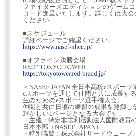
出場校応援企画として、Steam版ストリート
ファイターズエディションのゲームコ
コード進呈いたします。詳しくは大会
ください
■スケジュール
詳細ページでご確認ください。
https://www.nasef-nhec.jp/
■オフライン決勝会場
RED° TOKYO TOWER
https://tokyotower.red-brand.jp/
＜NASEF JAPAN 全日本高校eスポー
eスポーツを通じて仲間と共に成長す
生のためのeスポーツ選手権大会。
仲間と共に日頃の練習の成果を発揮し
輝かしい1ページとなる大会です。
・主催：特定非営利活動法人国際教育
日本本部（NASEF JAPAN）
・特別協賛：株式会社サードウェーブ、株式会