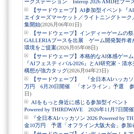
ークステーション Interop 2026 AMD社ブ
【サードウェーブ】AI参加型イベント『AI
エイターズマーケット／ライトニングトーク
集開始
(2026月06年01日)
【サードウェーブ】インディーゲームの祭典Bit
GALLERIAブースを出展 ゲーム開発製作
環境をご提案
(2026月05年08日)
【サードウェーブ】本格的なAI体感ゲー
『AIフェスティバル2026』とAI研究家・清
構想が強力タッグ
(2026月04年23日)
【サードウェーブ】 『全日本AIハッカソン
万円 6月20日開催 「オンライン」予選 
日)
AIをもっと身近に感じる参加型イベント AI
Powered by THIRDWAVE 2026年11月7日
『全日本AIハッカソン 2026 Powered by
金10万円 予選「オフライン大阪大会」参加