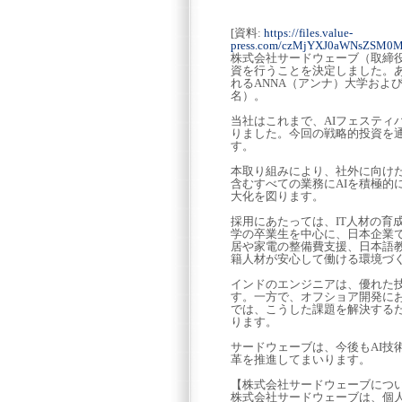
[資料:
https://files.value-
press.com/czMjYXJ0aWNsZSM0
株式会社サードウェーブ（取締役
資を行うことを決定しました。
れるANNA（アンナ）大学およ
名）。
当社はこれまで、AIフェスティ
りました。今回の戦略的投資を
す。
本取り組みにより、社外に向け
含むすべての業務にAIを積極
大化を図ります。
採用にあたっては、IT人材の育
学の卒業生を中心に、日本企業
居や家電の整備費支援、日本語
籍人材が安心して働ける環境づ
インドのエンジニアは、優れた
す。一方で、オフショア開発に
では、こうした課題を解決する
ります。
サードウェーブは、今後もAI
革を推進してまいります。
【株式会社サードウェーブにつ
株式会社サードウェーブは、個