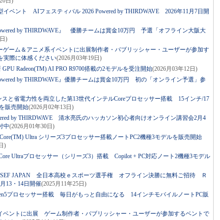
20日)
ト AIフェスティバル 2026 Powered by THIRDWAVE 2026年11月7日開
Powered by THIRDWAVE』 優勝チームは賞金10万円 予選「オフライン大阪大
9日)
ーゲーム＆アニメ系イベントに出展制作者・パブリッシャー・ユーザーが参加す
を実際に体感ください
(2026月03年19日)
U Radeon(TM) AI PRO R9700搭載の2モデルを受注開始
(2026月03年12日)
Powered by THIRDWAVE』優勝チームは賞金10万円 初の「オンライン予選」参
マンスと省電力性を両立した第13世代インテルCoreプロセッサー搭載 15インチ/17
ルを販売開始
(2026月02年13日)
owered by THIRDWAVE 清水亮氏のハッカソン初心者向けオンライン講習会2月4
付中
(2026月01年30日)
) Core(TM) Ultra シリーズ3プロセッサー搭載ノートPC2機種3モデルを販売開始
日)
e Ultraプロセッサー（シリーズ3）搭載 Copilot + PC対応ノート2機種3モデル
SEF JAPAN 全日本高校ｅスポーツ選手権 オフライン決勝に無料ご招待 Ｒ
月13・14日開催
(2025月11年25日)
zen5プロセッサー搭載 毎日がもっと自由になる 14インチモバイルノートPC販
イベントに出展 ゲーム制作者・パブリッシャー・ユーザーが参加するベントで