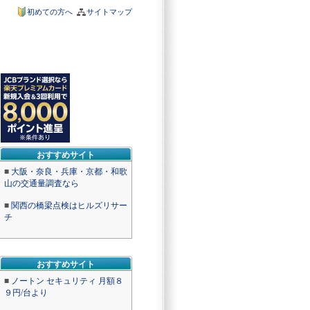
初めての方へ
サイトマップ
おすすめサイト
■
大阪・奈良・兵庫・京都・和歌
山の交通量調査なら
■
関西の橋梁点検はヒルズリサー
チ
おすすめサイト
■
ノートン セキュリティ 月額８
９円/台より