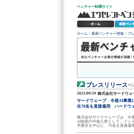
ベンチャー
転職サイト
ホーム
>
最新ベンチャー情報
>
プ
プレスリリース
ベ
2025/09/29
株式会社サードウェ
サードウェーブ 今後AI事業
生70名を直接雇用 ハードウ
株式会社サードウェーブは、今後
AI技術の中核人材として、イン
卒業生を中心に、70名を直接雇