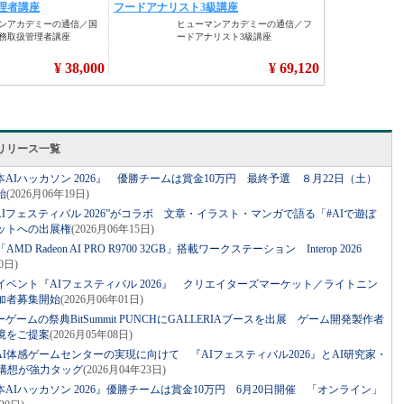
リリース一覧
Iハッカソン 2026』 優勝チームは賞金10万円 最終予選 ８月22日（土）
始
(2026月06年19日)
“AIフェスティバル 2026”がコラボ 文章・イラスト・マンガで語る「#AIで遊ぼ
ットへの出展権
(2026月06年15日)
Radeon AI PRO R9700 32GB」搭載ワークステーション Interop 2026
0日)
イベント『AIフェスティバル 2026』 クリエイターズマーケット／ライトニン
加者募集開始
(2026月06年01日)
ムの祭典BitSummit PUNCHにGALLERIAブースを出展 ゲーム開発製作者
境をご提案
(2026月05年08日)
I体感ゲームセンターの実現に向けて 『AIフェスティバル2026』とAI研究家・
構想が強力タッグ
(2026月04年23日)
Iハッカソン 2026』優勝チームは賞金10万円 6月20日開催 「オンライン」