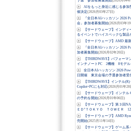
予選 参加者募集開始
(2026月04年
AIをもっと身近に感じる参加型イベン
催決定
(2026月03年27日)
『全日本AIハッカソン 2026 
会」参加者募集開始
(2026月03年1
【サードウェーブ】インディ
るイベントでハイスペックな製品
【サードウェーブ】AMD 最新 GP
『全日本AIハッカソン 2026 
加者募集開始
(2026月02年20日)
【THIRDWAVE】パフォー
インチノートPC 2機種 8モデ
全日本AIハッカソン 2026 P
日開催 東京会場の予選参加者受
【THIRDWAVE】インテル(R
Copilot+PCにも対応
(2026月01年28
【サードウェーブ】インテル Cor
の予約を開始
(2026月01年06日)
【サードウェーブ】第３回NA
ＥＤ°ＴＯＫＹＯ ＴＯＷＥＲ 12
【サードウェーブ】AMD Ry
売開始
(2025月11年14日)
【サードウェーブ】ゲーム系