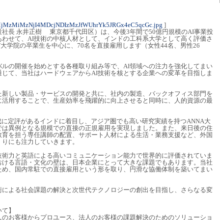
MjMzMiMzNjI4MDcjNDIzMzJfWUhrYk5JRGx4eC5qcGc.jpg
]
社長 永井正樹 東京都千代田区）は、今後3年間で50億円規模のAI事業投
あわせて、AI技術の中核人材として、インドの工科系大学として高く評価さ
び大学院の卒業生を中心に、70名を直接雇用します（女性44名、男性26
バルの開催を始めとする各種取り組み等で、AI領域への注力を強化してまい
通じて、当社はハードウェアからAI技術を核とする企業への変革を目指しま
た新しい製品・サービスの開発と共に、社内の製造、バックオフィス部門を
的に活用することで、生産効率を飛躍的に向上させると同時に、人的資源の最
成に定評があるインドに着目し、アジア圏でも高い研究実績を持つANNA大
では異例となる規模での直接の正規雇用を実現しました。また、来日後の住
教育を担う専任講師の配置、サポート人材による生活・業務支援など、外国
くりにも注力していきます。
技術力と英語による高いコミュニケーション能力で世界的に評価されていま
おける言語・文化の壁は、日本企業にとって大きな課題でもあります。当社
ため、国内常駐での直接雇用という形を取り、円滑な協働体制を築いてまい
技術による社会課題の解決と次世代テクノロジーの創出を目指し、さらなる変
いて】
人のお客様からプロユース、法人のお客様の課題解決のためのソリューショ