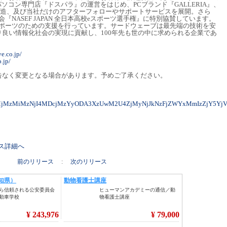
ソコン専門店『ドスパラ』の運営をはじめ、PCブランド『GALLERIA』、
画・製造、及び当社だけのアフターフォローやサポートサービスを展開。さら
『NASEF JAPAN 全日本高校eスポーツ選手権』に特別協賛しています。
スポーツのための支援を行っています。サードウェーブは最先端の技術を安
良い情報化社会の実現に貢献し、100年先も世の中に求められる企業であ
ve.co.jp/
.jp/
告なく変更となる場合があります。予めご了承ください。
0MjMzMiMzNjI4MDcjMzYyODA3XzUwM2U4ZjMyNjJkNzFjZWYxMmIzZjY5Yj
リース詳細へ
前のリリース
:
次のリリース