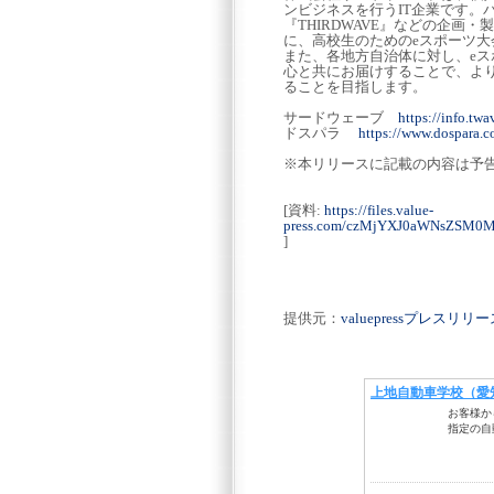
ンビジネスを行うIT企業です。パ
『THIRDWAVE』などの企
に、高校生のためのeスポーツ大会
また、各地方自治体に対し、e
心と共にお届けすることで、より
ることを目指します。
サードウェーブ
https://info.twa
ドスパラ
https://www.dospara.co
※本リリースに記載の内容は予
[資料:
https://files.value-
press.com/czMjYXJ0aWNsZSM
]
提供元：
valuepressプレスリ