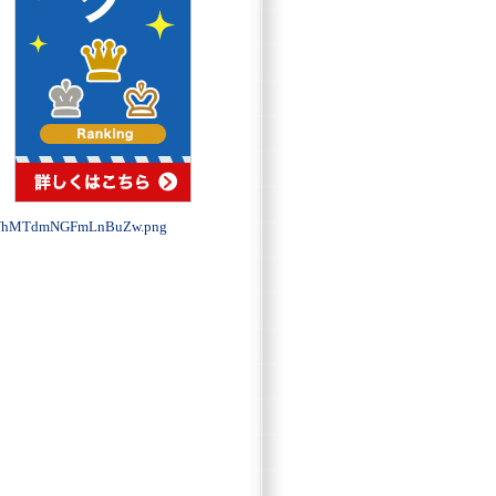
VhMTdmNGFmLnBuZw.png