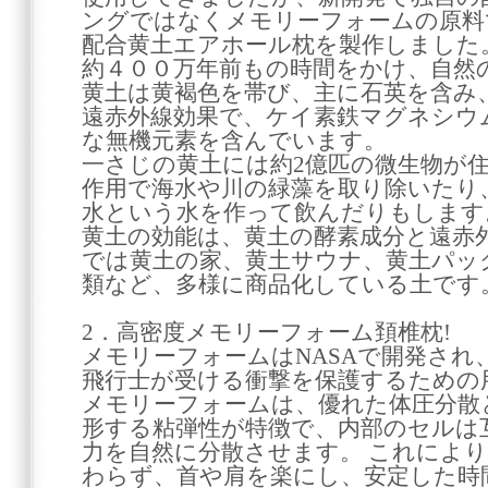
ングではなくメモリーフォームの原料
配合黄土エアホール枕を製作しました
約４００万年前もの時間をかけ、自然
黄土は黄褐色を帯び、主に石英を含み
遠赤外線効果で、ケイ素鉄マグネシウ
な無機元素を含んでいます。
一さじの黄土には約2億匹の微生物が
作用で海水や川の緑藻を取り除いたり
水という水を作って飲んだりもします
黄土の効能は、黄土の酵素成分と遠赤
では黄土の家、黄土サウナ、黄土パッ
類など、多様に商品化している土です
2．高密度メモリーフォーム頚椎枕!
メモリーフォームはNASAで開発され
飛行士が受ける衝撃を保護するための
メモリーフォームは、優れた体圧分散
形する粘弾性が特徴で、内部のセルは
力を自然に分散させます。 これによ
わらず、首や肩を楽にし、安定した時