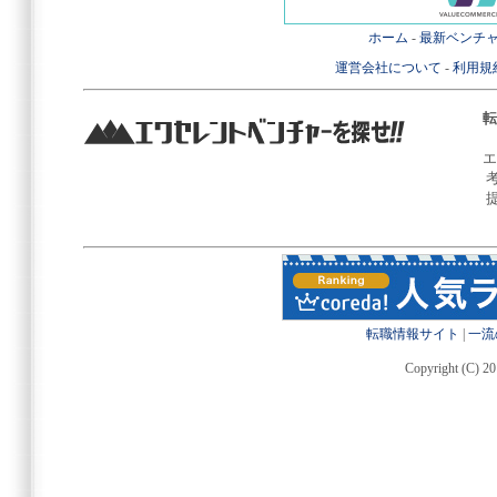
ホーム
-
最新ベンチ
運営会社について
-
利用規
転
エ
転職情報サイト
|
一流
Copyright (C) 20