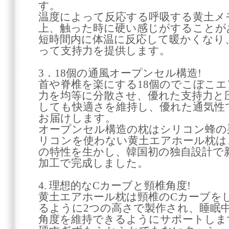
す。
温度によって反応する呼吸する黄土メ
上、触った時に硬い感じがすることが
短時間内に体温に反応して暖かくなり
って支持力を提供します。
3．18個の通風オープンセル構造!
首や脊椎を楽にする18個のでこぼこ
力を均等に分散させ、優れた支持力と
しても快適さを維持し、優れた通気性
お届けします。
オープンセル構造の枕はシリコン蜂の
リコンを使わない黄土エアホール枕は
の特性を生かし、韓国初の独自設計で
加工で完成しました。
4. 理想的なCカーブと頸椎角度!
黄土エアホール枕は頸椎のCカーブを
るように2つの高さで製作され、睡眠
角度を維持できるようにサポートしま