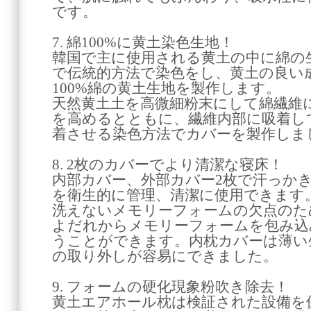
です。
7. 綿100%に黄土染色生地！
韓国で主に使用される黄土の中に綿の
で伝統的方法で染色をし、黄土の良い
100%綿の黄土生地を製作します。
天然黄土土を高微細粉末にして綿繊維
を高めるとともに、繊維内部に吸着し
着させる染色方法でカバーを製作しま
8. 2枚のカバーでより清潔な寝床！
内部カバー、外部カバー2枚で汗っか
を衛生的に管理、清潔に使用できます
洗えないメモリーフォームの欠点のた
よだれからメモリーフォームを包み込
うことができます。内枕カバーは薄い
の取り外しが容易にできました。
9. フォームの硬化現象粉吹き除去！
黄土エアホール枕は検証された設備を