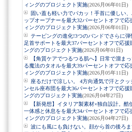
ィングのプロジェクト実施
(2026月06年01日)
固い蓋も軽い力でパカッ！手首に優しい、
ップオープナーを最大32パーセントオフで
ィングのプロジェクト実施
(2026月06年01日)
テーピングの進化!3つのバンドでさらに
足首サポートを最大37パーセントオフで応
ングのプロジェクト実施
(2026月06年01日)
【角質ケアでつるつる肌へ】日常で溜まっ
る魔法のタオルを最大39パーセントオフで
ィングのプロジェクト実施
(2026月05年11日)
座るだけで涼しい。 4方向通気で汗とクッ
ンセル座布団を最大36パーセントオフで応
ングのプロジェクト実施
(2026月04年27日)
【新発想】イタリア製素材×独自設計。酷
一体感と休息をを最大34パーセントオフで
ィングのプロジェクト実施
(2026月04年27日)
波にも風にも負けない。顔から首の後ろま