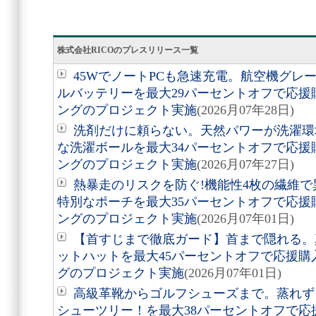
株式会社RICOのプレスリリース一覧
45WでノートPCも急速充電。航空機グレ
ルバッテリーを最大29パーセントオフで応
ングのプロジェクト実施
(2026月07年28日)
洗剤だけに頼らない。天然パワーが洗濯環境
な洗濯ボールを最大34パーセントオフで応
ングのプロジェクト実施
(2026月07年27日)
熱暴走のリスクを防ぐ!機能性4枚の繊維
特別なポーチを最大35パーセントオフで応
ングのプロジェクト実施
(2026月07年01日)
【首すじまで徹底ガード】首まで隠れる。真
ットハットを最大45パーセントオフで応援
グのプロジェクト実施
(2026月07年01日)
高級革靴からゴルフシューズまで。蒸れず
シューツリー！を最大38パーセントオフで