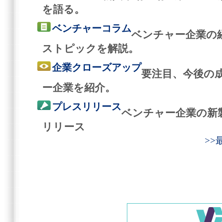
を語る。
ベンチャーコラム
ベンチャー企業の
ストピックを解説。
企業クローズアップ
要注目、今後の
ー企業を紹介。
プレスリリース
ベンチャー企業の新
リリース
>