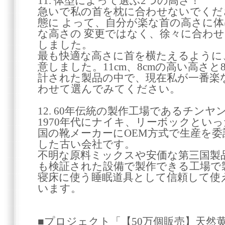
11. 体型によって選ぶ2つの高さ！
急いで私の首を枕に合わせないでくだ
態に よって、自分が楽な首の高さに体
な高さの 変更ではなく、徐々に合わ
しました。
最も快適な高さに首を横たえるように
意しました。11cm、8cmの高い高さと
計された製品の中で、現在私が一番楽
わせて選んでみてください。
12. 60年伝統の製作工場であるチンヤ
1970年代にナイキ、リーボックとい
国の靴メーカーにOEM方式で生産を
した古い会社です。
不明な原料ミックスや安価な第三国製
も検証された設備で製作できる工場で
寝床に使う睡眠道具として信頼して使
います。
■プロジェクト「【50万個販売】天然