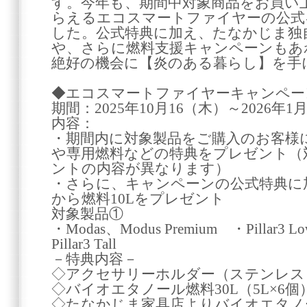
す。今年も、期間中対象商品をお買い
らえるエコスマートファイヤーの公式
した。公式特典に加え、たなかじま独
や、さらに燃料支援キャンペーンもあ
絶好の機会に【炎のある暮らし】を手
◆エコスマートファイヤーキャンペー
期間：2025年10月16（木）～2026年1
内容：
・期間内に対象製品をご購入のお客様
や専用燃料などの特典をプレゼント（
ントの内容が異なります）
・さらに、キャンペーンの公式特典に
から燃料10Lをプレゼント
対象製品①
・Modas、Modus Premium ・Pillar3 Low
Pillar3 Tall
－特典内容－
◇アクセサリーホルダー（ステンレス
◇バイオエタノール燃料30L（5L×6
◇たなかじま家具店よりバイオエタノール