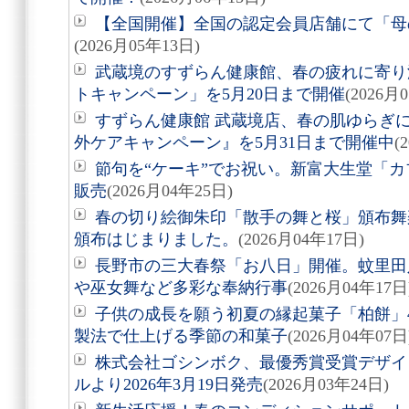
【全国開催】全国の認定会員店舗にて「母
(2026月05年13日)
武蔵境のすずらん健康館、春の疲れに寄り
トキャンペーン」を5月20日まで開催
(2026月
すずらん健康館 武蔵境店、春の肌ゆらぎ
外ケアキャンペーン』を5月31日まで開催中
(
節句を“ケーキ”でお祝い。新富大生堂「カ
販売
(2026月04年25日)
春の切り絵御朱印「散手の舞と桜」頒布舞
頒布はじまりました。
(2026月04年17日)
長野市の三大春祭「お八日」開催。蚊里田
や巫女舞など多彩な奉納行事
(2026月04年17日
子供の成長を願う初夏の縁起菓子「柏餅」
製法で仕上げる季節の和菓子
(2026月04年07日
株式会社ゴシンボク、最優秀賞受賞デザイ
ルより2026年3月19日発売
(2026月03年24日)