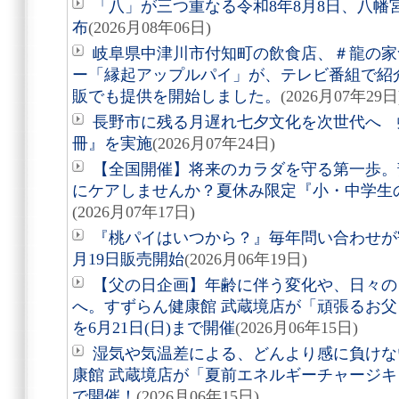
「八」が三つ重なる令和8年8月8日、八
布
(2026月08年06日)
岐阜県中津川市付知町の飲食店、＃龍の家
ー「縁起アップルパイ」が、テレビ番組で紹
販でも提供を開始しました。
(2026月07年29日
長野市に残る月遅れ七夕文化を次世代へ 
冊』を実施
(2026月07年24日)
【全国開催】将来のカラダを守る第一歩。
にケアしませんか？夏休み限定『小・中学生
(2026月07年17日)
『桃パイはいつから？』毎年問い合わせが
月19日販売開始
(2026月06年19日)
【父の日企画】年齢に伴う変化や、日々の
へ。すずらん健康館 武蔵境店が「頑張るお父さ
を6月21日(日)まで開催
(2026月06年15日)
湿気や気温差による、どんより感に負けな
康館 武蔵境店が「夏前エネルギーチャージキャ
で開催！
(2026月06年15日)