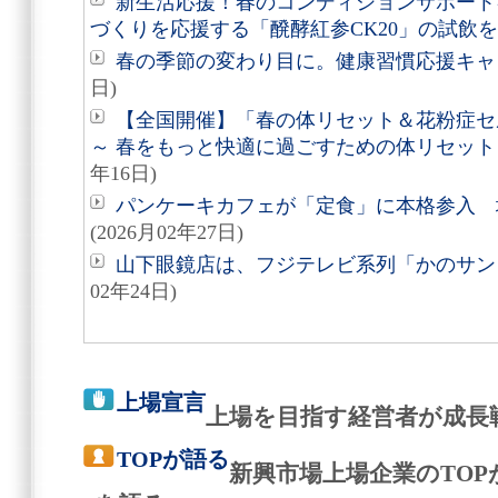
新生活応援！春のコンディションサポート
づくりを応援する「醗酵紅参CK20」の試飲
春の季節の変わり目に。健康習慣応援キャ
日)
【全国開催】「春の体リセット＆花粉症セ
～ 春をもっと快適に過ごすための体リセット
年16日)
パンケーキカフェが「定食」に本格参入 
(2026月02年27日)
山下眼鏡店は、フジテレビ系列「かのサン
02年24日)
上場宣言
上場を目指す経営者が成長
TOPが語る
新興市場上場企業のTO