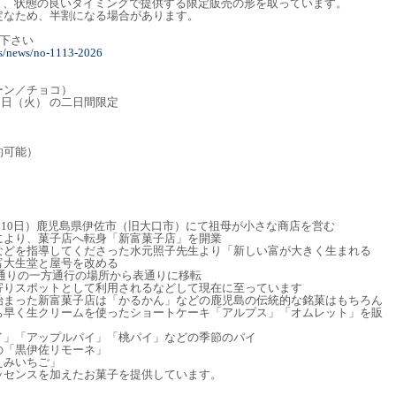
く、状態の良いタイミングで提供する限定販売の形を取っています。
定なため、半割になる場合があります。
下さい
ogs/news/no-1113-2026
ーン／チョコ）
3日（火） の二日間限定
約可能）
9月10日）鹿児島県伊佐市（旧大口市）にて祖母が小さな商店を営む
により、菓子店へ転身「新富菓子店」を開業
などを指導してくださった水元照子先生より「新しい富が大きく生まれる
富大生堂と屋号を改める
、裏通りの一方通行の場所から表通りに移転
寄りスポットとして利用されるなどして現在に至っています
始まった新富菓子店は「かるかん」などの鹿児島の伝統的な銘菓はもちろん
ち早く生クリームを使ったショートケーキ「アルプス」「オムレット」を販
イ」「アップルパイ」「桃パイ」などの季節のパイ
の「黒伊佐リモーネ」
えみいちご」
ッセンスを加えたお菓子を提供しています。