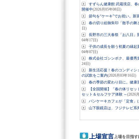
すずらん健康館 武蔵境店、春
開催中
(2026月05年08日)
節句を“ケーキ”でお祝い。新
春の切り絵御朱印「散手の舞
日)
長野市の三大春祭「お八日」
04年17日)
子供の成長を願う初夏の縁起
04年07日)
株式会社ゴシンボク、最優秀賞
24日)
新生活応援！春のコンディシ
の試飲をご案内
(2026月03年16日)
春の季節の変わり目に。健康
【全国開催】「春の体リセッ
セット＆セルフケア体験 ～
(2026
パンケーキカフェが「定食」
山下眼鏡店は、フジテレビ系
上場宣言
上場を目指す