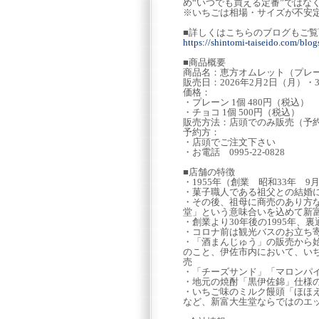
め“いつでも買える定番”ではな
※いちごは相場・サイズが不安
■詳しくはこちらのブログもご覧
https://shintomi-taiseido.com/bl
■商品概要
商品名：恵方オムレット（プレ
販売日：2026年2月2日（月）・
価格：
・プレーン 1個 480円（税込）
・チョコ 1個 500円（税込）
販売方法：店頭でのみ販売（予
予約方：
・店頭でご注文下さい
・お電話 0995-22-0828
■店舗の特徴
・1955年（創業 昭和33年 
・菓子職人である祖父との結婚
・その後、祖母に商売のあり方
堂」という意味合いを込めて新
・創業より30年後の1995年
・コロナ前は観光バスのお立ち
・「酒まんじゅう」の販売から
のこと、伊佐市内において、い
売
・「チーズサンド」「マロンパ
・地元の焼酎「黒伊佐錦」仕様
・いちご味のミルク饅頭「ほほ
など、新富大生堂ならではのエ