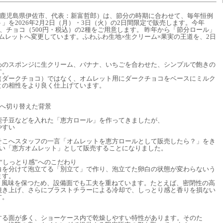
：鹿児島県伊佐市、代表：新富哲郎）は、節分の時期に合わせて、毎年恒例
」を2026年2月2日（月）・3日（火）の2日間限定で販売します。今年
と、チョコ（500円・税込）の2種をご用意します。 昨年から「節分ロール」
オムレットへ変更しています。ふわふわ生地×生クリーム×果実の王道を、2日
わのスポンジに生クリーム、バナナ、いちごを合わせた、シンプルで飽きの
す。
（ダークチョコ）ではなく、オムレット用にダークチョコをベースにミルク
との相性をより良く仕上げています。
トへ切り替えた背景
鹿子豆などを入れた「恵方ロール」を作ってきましたが、
やすい
そこへスタッフの一言「オムレットを恵方ロールとして販売したら？」をき
すい「恵方オムレット」として販売することになりました。
“しっとり感”へのこだわり
白を分けて泡立てる「別立て」で作り、泡立てた卵白の状態が変わらないう
ます。
と風味を保つため、設備面でも工夫を重ねています。たとえば、密閉性の高
焼き上げ、さらにブラストチラーによる冷却で、しっとり感と香りを損ない
す。
する面が多く、ショーケース内で乾燥しやすい特性があります。そのた