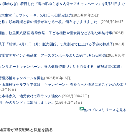
の肌ゆらぎに着目した『春の肌ゆらぎ＆内外ケアキャンペーン』を5月31日まで
富大生堂「カブトケーキ」5月3日~5日限定販売
(2026月04年25日)
と桜」頒布舞楽と春の情景が重なる一枚。頒布はじまりました。
(2026月04年17
開催。蚊里田八幡宮 春季例祭、子ども相撲や巫女舞など多彩な奉納行事
(2026月
菓子「柏餅」4月13日（月）販売開始。伝統製法で仕上げる季節の和菓子
(2026月
受賞デザインが商品化 アースダンボールより2026年3月19日発売
(2026月03年
ョンサポートキャンペーン。春の健康習慣づくりを応援する「醗酵紅参CK20」
習慣応援キャンペーンを開催
(2026月03年16日)
ト＆花粉症セルフケア体験」キャンペーン～ 春をもっと快適に過ごすための体リ
月03年16日)
に本格参入 地元食材で和ランチ強化へ
(2026月02年27日)
列「かのサンド」に出演しました。
(2026月02年24日)
他のプレスリリースを見る
経営者が成長戦略と決意を語る