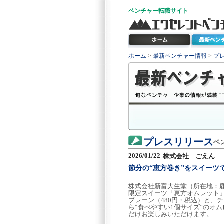
ベンチャー
転職サイト
ホーム
>
最新ベンチャー情報
>
プ
プレスリリース
ベ
2026/01/22
株式会社 ごえん
節分の“恵方巻き”をスイーツ
株式会社新富大生堂（所在地：
限定スイーツ「恵方オムレット」
プレーン（480円・税込）と、
ら“食べやすい1個サイズ”のオ
だけお楽しみいただけます。