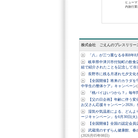
株式会社 ごえんのプレスリリー
「八」が三つ重なる令和8年8
岐阜県中津川市付知町の飲食
組で紹介されたことを記念して冷
長野市に残る月遅れ七夕文化
【全国開催】将来のカラダを
中学生の整体ケア』キャンペーン
『桃パイはいつから？』毎年問
【父の日企画】年齢に伴う変
お父さん応援キャンペーン2026」を
湿気や気温差による、どんよ
ージキャンペーン」を6月30日(火
【全国開催】全国の認定会員
武蔵境のすずらん健康館、春
(2026月05年08日)