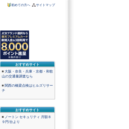
初めての方へ
サイトマップ
おすすめサイト
■
大阪・奈良・兵庫・京都・和歌
山の交通量調査なら
■
関西の橋梁点検はヒルズリサー
チ
おすすめサイト
■
ノートン セキュリティ 月額８
９円/台より