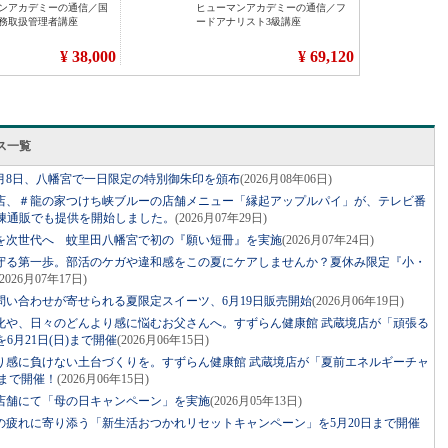
ス一覧
月8日、八幡宮で一日限定の特別御朱印を頒布
(2026月08年06日)
店、＃龍の家つけち峡ブルーの店舗メニュー「縁起アップルパイ」が、テレビ番
凍通販でも提供を開始しました。
(2026月07年29日)
を次世代へ 蚊里田八幡宮で初の『願い短冊』を実施
(2026月07年24日)
守る第一歩。部活のケガや違和感をこの夏にケアしませんか？夏休み限定『小・
(2026月07年17日)
い合わせが寄せられる夏限定スイーツ、6月19日販売開始
(2026月06年19日)
化や、日々のどんより感に悩むお父さんへ。すずらん健康館 武蔵境店が「頑張る
6月21日(日)まで開催
(2026月06年15日)
り感に負けない土台づくりを。すずらん健康館 武蔵境店が「夏前エネルギーチャ
)まで開催！
(2026月06年15日)
店舗にて「母の日キャンペーン」を実施
(2026月05年13日)
の疲れに寄り添う「新生活おつかれリセットキャンペーン」を5月20日まで開催