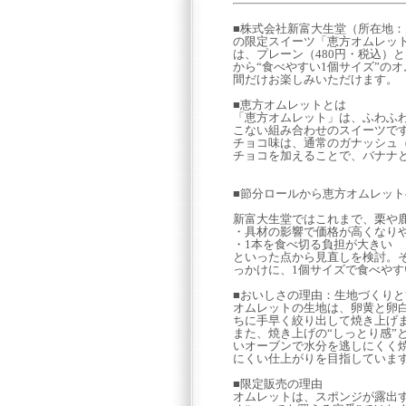
■株式会社新富大生堂（所在地
の限定スイーツ「恵方オムレット
は、プレーン（480円・税込）
から“食べやすい1個サイズ”の
間だけお楽しみいただけます。
■恵方オムレットとは
「恵方オムレット」は、ふわふ
こない組み合わせのスイーツで
チョコ味は、通常のガナッシュ
チョコを加えることで、バナナ
■節分ロールから恵方オムレッ
新富大生堂ではこれまで、栗や
・具材の影響で価格が高くなり
・1本を食べ切る負担が大きい
といった点から見直しを検討。
っかけに、1個サイズで食べや
■おいしさの理由：生地づくりと
オムレットの生地は、卵黄と卵
ちに手早く絞り出して焼き上げ
また、焼き上げの“しっとり感”
いオーブンで水分を逃しにくく
にくい仕上がりを目指していま
■限定販売の理由
オムレットは、スポンジが露出