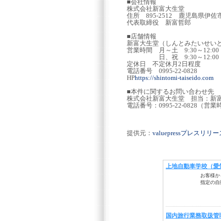
■会社情報
株式会社新富大生堂
住所 895-2512 鹿児島県伊佐
代表取締役 新富哲郎
■店舗情報
新富大生堂（しんとみたいせい
営業時間 月～土 9:30～12:00 13
日、祝 9:30～12:00 13:
定休日 不定休月2日程度
電話番号 0995-22-0828
HP
https://shintomi-taiseido.com
■本件に関するお問い合わせ先
株式会社新富大生堂 担当：新
電話番号：0995-22-0828（営
提供元：
valuepressプレスリ