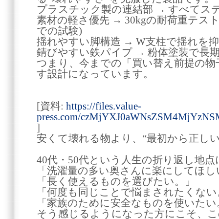
プラスチック製の連結部 → すべてス
素材の軽さ優先 → 30kgの耐荷重テス
での試験)
揺れやすい脚構造 → W支柱で揺れを
錆びやすい鉄パイプ → 粉体塗装で長
つまり、今までの「買い替え前提の物
す設計になっています。
[資料:
https://files.value-
press.com/czMjYXJ0aWNsZSM4MjYzNS
]
安くて壊れる物より、“最初から正しい
40代・50代という人生の折り返し地
「洗濯量の多い奥さんに楽にしてほし
「長く使えるものを選びたい。」
「何度も同じことで悩まされたくない
「家族のために安全なものを使いたい
そう感じるようになった方にこそ、こ