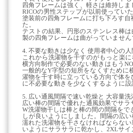
四角フレームは強く、軽さは維持しま
RICOの男性ステップが以前使ってい
塗装前の四角フレームに打ち下ろす自
た。
テストの結果、円形のステンレス棒は
製の四角フレームは曲がっていません
4. 不要な動きは少なく 使用者中心の
これから洗濯物を干すのがもっと楽に
横方向制作で必要のない動きはもうN
一般的なY字型の短所をなくすために
濯物を干す時に立っている方向で体を
に不必要な動きを少なくするように設
5. 広い通風間隔で速い乾燥と 大容量
広い棒の間隔で優れた通風効果でサラ
W洗濯物干しは棒と棒の間の間隔をで
しが良いようにしました。間隔の広い
濡れた洗濯物を干さなければならない
いようにサラサラに乾かし、2XLサ