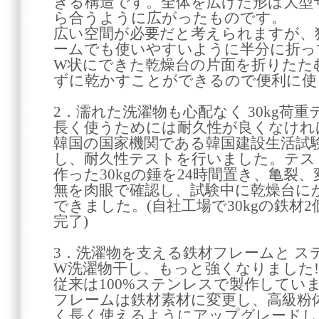
きる構造です。全体を広げた形は大型
ら合うように広がったものです。
広い空間が必要だと考えられますが、
ームでも使いやすいように半分に折っ
W状にできた乾燥台の片面を折りたた
ずに乾かすことができるので便利に使
2．濡れた洗濯物も心配なく 30kg荷
長く使うためには耐久性が良くなけれ
韓国の国家機関である韓国建設生活試
し、耐久性テストを行いました。テス
作った30kgの錘を24時間置き、亀裂
無を肉眼で確認し、試験中に乾燥台にか
できました。(自社工場で30kgの鉄材
完了)
3．洗濯物を支える鉄材フレームと ス
W洗濯物干し、もっと強くなりました!
従来は100%ステンレスで製作してい
フレームは鉄材素材に変更し、高級粉
く長く使えるようにアップグレードし