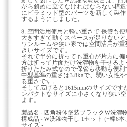
新しく製作したW洗濯物乾燥台は、四
がら斜めに立てなければならない構造
にピラミッド型のパーツを新しく製作
するようにしました。
8. 空間活用使用と軽い重さで 保管も便
大きすぎて動くスペースが足りないと
ワンルームや狭い家では空間活用が重
きいサイズです。
それで半分に折っても重心が片方に偏
方は折って片面だけ洗濯物を干せるよ
折りたたみ式なので保管も移動も便利
中型基準の重さは3.8kgで、弱い女性
る重さです。
そして広げると1615mmのサイズです
ンパクトなサイズに小さくなり狭い空
ます。
製品名 - 四角粉体塗装ブラックW洗濯
構成品 - W洗濯物干し 1セット (+棒6
サイズ -