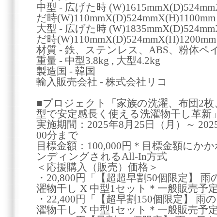
中型 - 広げた時 (W)1615mmX(D)524
だ時(W)110mmX(D)524mmX(H)1100mm
大型 - 広げた時 (W)1835mmX(D)524
だ時(W)110mmX(D)524mmX(H)1200mm
材質 - 鉄、ステンレス、ABS、粉体ペ
重量 - 中型3.8kg , 大型4.2kg
製造国 - 韓国
輸入販売会社 - 株式会社リコ
■プロジェクト「家族の洗濯、布団2枚
型で安定感長く使える洗濯物干し革新
実施期間：2025年8月25日（月）～ 20
00分まで
目標金額：100,000円＊目標金額に
ンディングされるAll-In方式
＜応援購入（販売）価格＞
・20,800円「【超超早割50個限定】
濯物干し X 中型1セット＊一般販売予
・22,400円「【超早割150個限定】 
濯物干し X 中型1セット＊一般販売予