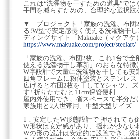
これは“洗濯物を干すための道具”で
手間を減らすための、合理的な選択肢
▼ プロジェクト「家族の洗濯、布団2
る!W型で安定感長く使える洗濯物干
ディングサイト「Makuake（マクアケ
https://www.makuake.com/project/steelart/
「家族の洗濯、布団2枚、これ1台で全
使える洗濯物干し革新」のおもな特徴
W字設計で大量に洗濯物を干しても安
四角フレームに粉体塗装とステンレス
広げると布団2枚を干してYシャツ、
す! 折りたたむと11cm保管便利
屋内外使用でき、省スペースで半分だ
家族用と2人世帯用、中型大型サイズ
1．安定したW形態設計で 押されても
W形状は安定感があり、揺れが少ない
Wの形の設計は安定的に設置でき、洗