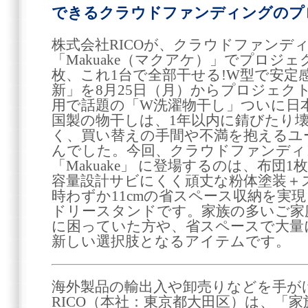
できるクラウドファンディングのプ
株式会社RICOが、クラウドファンデ
「Makuake（マクアケ）」でプロジ
枚、これ1台で全部干せる!W型で安定
新」を8月25日（月）からプロジェク
用で話題の「W洗濯物干し」ついに日
国製の物干しは、1年以内に錆びたり
く、買い替えの手間や不満を抱えるユ
んでした。今回、クラウドファンディ
「Makuake」 に登場するのは、布団
容量設計サビにくく頑丈な粉体塗装＋
時わずか11cmの省スペース収納を実
ドリースタンドです。家族の多いご家
に困っていた方や、省スペースで大量
新しい選択肢となるアイテムです。
海外製品の輸出入や卸売りなどを手が
RICO（本社：東京都大田区）は、「家