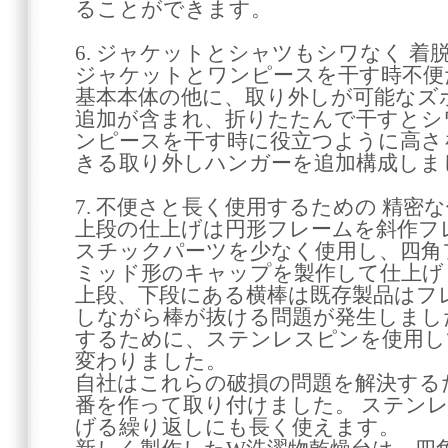
ることができます。
6. ジャケットとシャツもシワなく 着
ジャケットとワンピースを干す時不便
基本本体の他に、取り外しが可能なズ
追加が含まれ、折りたたんで干すとシ
ンピースを干す時に役立つように高さ
きる取り外しハンガーを追加構成しま
7. 不便さと長く使用するための 精密
上段の仕上げは円形フレームを斜作フ
スチックパーツを少なく使用し、四角
ミッド形のキャップを製作して仕上げ
上段、下段にある横棒は既存製品はフ
しながら棒が抜ける問題が発生しまし
するために、ステンレスピンを使用し
変わりました。
自社はこれらの破損の問題を解決する
番を作って取り付けました。 ステン
げる繰り返しにも長く使えます。