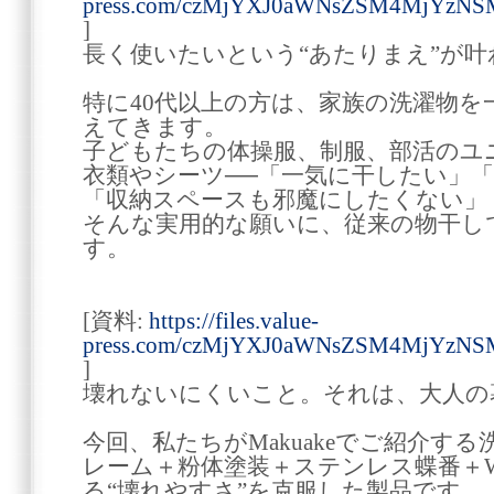
press.com/czMjYXJ0aWNsZSM4MjYzNS
]
長く使いたいという“あたりまえ”が叶
特に40代以上の方は、家族の洗濯物を
えてきます。
子どもたちの体操服、制服、部活のユ
衣類やシーツ──「一気に干したい」
「収納スペースも邪魔にしたくない」
そんな実用的な願いに、従来の物干し
す。
[資料:
https://files.value-
press.com/czMjYXJ0aWNsZSM4MjYzNS
]
壊れないにくいこと。それは、大人の暮
今回、私たちがMakuakeでご紹介す
レーム＋粉体塗装＋ステンレス蝶番＋
る“壊れやすさ”を克服した製品です。