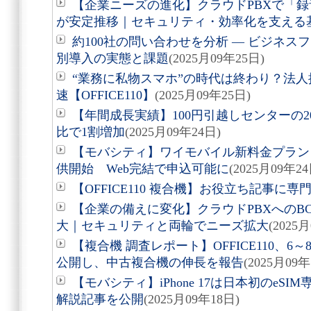
【企業ニーズの進化】クラウドPBXで「録
が安定推移｜セキュリティ・効率化を支える
約100社の問い合わせを分析 ― ビジネ
別導入の実態と課題
(2025月09年25日)
“業務に私物スマホ”の時代は終わり？法
速【OFFICE110】
(2025月09年25日)
【年間成長実績】100円引越しセンターの2
比で1割増加
(2025月09年24日)
【モバシティ】ワイモバイル新料金プラン「
供開始 Web完結で申込可能に
(2025月09年24
【OFFICE110 複合機】お役立ち記事に
【企業の備えに変化】クラウドPBXへのB
大｜セキュリティと両輪でニーズ拡大
(2025
【複合機 調査レポート】OFFICE110、
公開し、中古複合機の伸長を報告
(2025月09年
【モバシティ】iPhone 17は日本初のeS
解説記事を公開
(2025月09年18日)