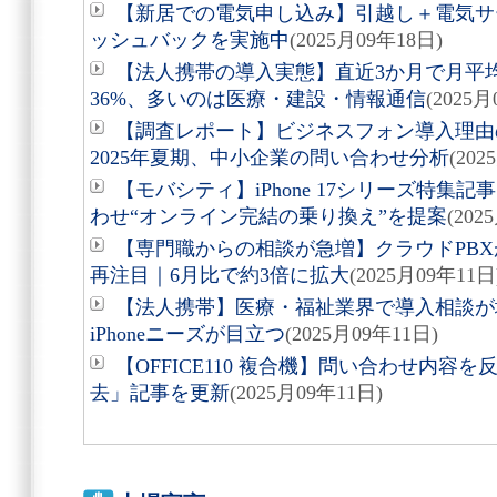
【新居での電気申し込み】引越し＋電気サー
ッシュバックを実施中
(2025月09年18日)
【法人携帯の導入実態】直近3か月で月平均
36%、多いのは医療・建設・情報通信
(2025月
【調査レポート】ビジネスフォン導入理由
2025年夏期、中小企業の問い合わせ分析
(202
【モバシティ】iPhone 17シリーズ特集
わせ“オンライン完結の乗り換え”を提案
(202
【専門職からの相談が急増】クラウドPB
再注目｜6月比で約3倍に拡大
(2025月09年11日
【法人携帯】医療・福祉業界で導入相談が
iPhoneニーズが目立つ
(2025月09年11日)
【OFFICE110 複合機】問い合わせ内
去」記事を更新
(2025月09年11日)