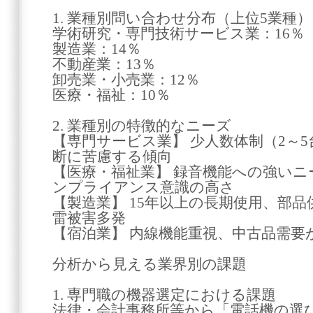
1. 業種別問い合わせ分布（上位5業種）
学術研究・専門技術サービス業：16％
製造業：14％
不動産業：13％
卸売業・小売業：12％
医療・福祉：10％
2. 業種別の特徴的なニーズ
【専門サービス業】 少人数体制（2～
断に苦慮する傾向
【医療・福祉業】 録音機能への強い
ンプライアンス意識の高さ
【製造業】 15年以上の長期使用、部
雷被害多発
【宿泊業】 内線機能重視、中古品需要
分析から見える業界別の課題
1. 専門職の機器選定における課題
法律・会計事務所等から「電話機の選