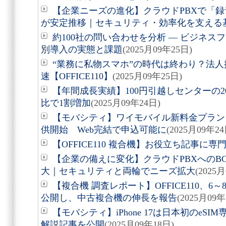
【企業ニーズの進化】クラウドPBXで「録
が安定推移｜セキュリティ・効率化を支える
約100社の問い合わせを分析 ― ビジネ
別導入の実態と課題
(2025月09年25日)
“業務に私物スマホ”の時代は終わり？法
速【OFFICE110】
(2025月09年25日)
【年間成長実績】100円引越しセンターの2
比で1割増加
(2025月09年24日)
【モバシティ】ワイモバイル新料金プラン「
供開始 Web完結で申込可能に
(2025月09年24
【OFFICE110 複合機】お役立ち記事に
【企業の備えに変化】クラウドPBXへのB
大｜セキュリティと両輪でニーズ拡大
(2025
【複合機 調査レポート】OFFICE110、
公開し、中古複合機の伸長を報告
(2025月09年
【モバシティ】iPhone 17は日本初のeS
解説記事を公開
(2025月09年18日)