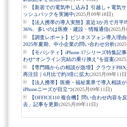
【新居での電気申し込み】引越し＋電気サー
ッシュバックを実施中
(2025月09年18日)
【法人携帯の導入実態】直近3か月で月平均
36%、多いのは医療・建設・情報通信
(2025月
【調査レポート】ビジネスフォン導入理由
2025年夏期、中小企業の問い合わせ分析
(202
【モバシティ】iPhone 17シリーズ特集
わせ“オンライン完結の乗り換え”を提案
(202
【専門職からの相談が急増】クラウドPB
再注目｜6月比で約3倍に拡大
(2025月09年11日
【法人携帯】医療・福祉業界で導入相談が
iPhoneニーズが目立つ
(2025月09年11日)
【OFFICE110 複合機】問い合わせ内
去」記事を更新
(2025月09年11日)