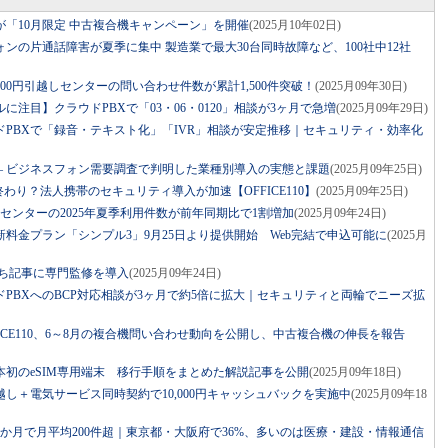
10が「10月限定 中古複合機キャンペーン」を開催
(2025月10年02日)
ンの片通話障害が夏季に集中 製造業で最大30台同時故障など、100社中12社
の100円引越しセンターの問い合わせ件数が累計1,500件突破！
(2025月09年30日)
注目】クラウドPBXで「03・06・0120」相談が3ヶ月で急増
(2025月09年29日)
PBXで「録音・テキスト化」「IVR」相談が安定推移｜セキュリティ・効率化
 ― ビジネスフォン需要調査で判明した業種別導入の実態と課題
(2025月09年25日)
わり？法人携帯のセキュリティ導入が加速【OFFICE110】
(2025月09年25日)
しセンターの2025年夏季利用件数が前年同期比で1割増加
(2025月09年24日)
料金プラン「シンプル3」9月25日より提供開始 Web完結で申込可能に
(2025月
役立ち記事に専門監修を導入
(2025月09年24日)
PBXへのBCP対応相談が3ヶ月で約5倍に拡大｜セキュリティと両輪でニーズ拡
ICE110、6～8月の複合機問い合わせ動向を公開し、中古複合機の伸長を報告
7は日本初のeSIM専用端末 移行手順をまとめた解説記事を公開
(2025月09年18日)
し＋電気サービス同時契約で10,000円キャッシュバックを実施中
(2025月09年18
か月で月平均200件超｜東京都・大阪府で36%、多いのは医療・建設・情報通信