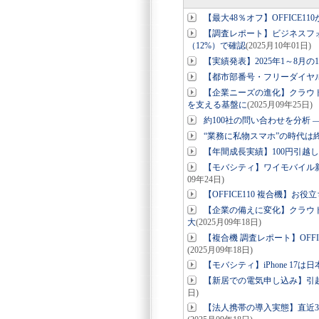
【最大48％オフ】OFFICE1
【調査レポート】ビジネスフォ
（12%）で確認
(2025月10年01日)
【実績発表】2025年1～8月
【都市部番号・フリーダイヤルに
【企業ニーズの進化】クラウド
を支える基盤に
(2025月09年25日)
約100社の問い合わせを分析
“業務に私物スマホ”の時代は終
【年間成長実績】100円引越
【モバシティ】ワイモバイル新
09年24日)
【OFFICE110 複合機】お
【企業の備えに変化】クラウド
大
(2025月09年18日)
【複合機 調査レポート】OFF
(2025月09年18日)
【モバシティ】iPhone 1
【新居での電気申し込み】引越
日)
【法人携帯の導入実態】直近3