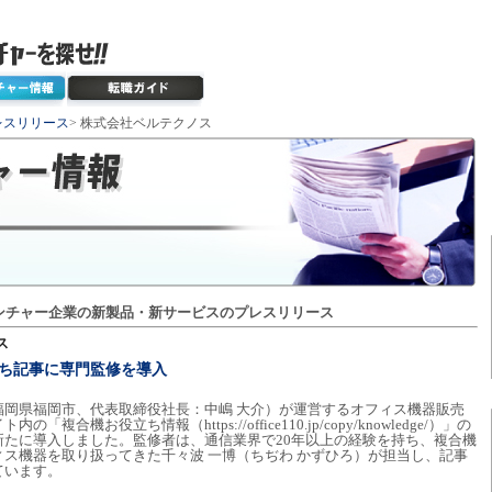
レスリリース
> 株式会社ベルテクノス
ンチャー企業の新製品・新サービスのプレスリリース
ス
役立ち記事に専門監修を導入
福岡県福岡市、代表取締役社長：中嶋 大介）が運営するオフィス機器販売
「複合機お役立ち情報（https://office110.jp/copy/knowledge/）」の
新たに導入しました。監修者は、通信業界で20年以上の経験を持ち、複合機
ス機器を取り扱ってきた千々波 一博（ちぢわ かずひろ）が担当し、記事
ています。