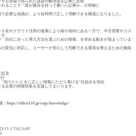
ンサル現場で得られた課題や解決策を記事に反映
されることで「誰が責任を持って書いた記事か」が明確に
階で必要な知識が、より短時間で正しく理解できる構成になりました。
レス化やクラウド活用の進展により縮小傾向にある一方で、中古需要やコス
ます。
が「自社に合った導入方法を選ぶための情報」を求める動きが強まっていま
体の変化に対応し、ユーザーが安心して判断できる環境を整えるための施策
に拡充
進行
し、“知りたいときに正しい情報にたどり着ける”仕組みを強化
する企業の情報収集を支援してまいります。
情報：
https://office110.jp/copy/knowledge/
1-3 TSビル6F
p/