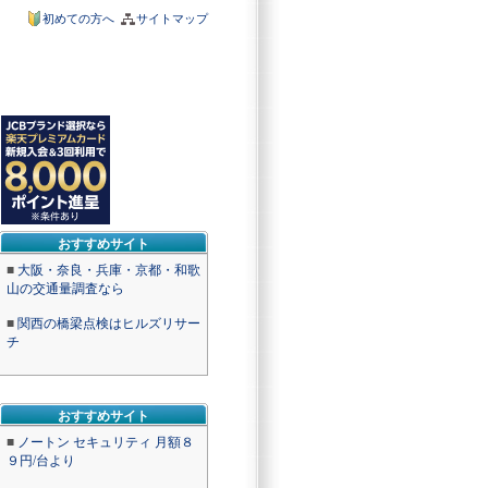
初めての方へ
サイトマップ
おすすめサイト
■
大阪・奈良・兵庫・京都・和歌
山の交通量調査なら
■
関西の橋梁点検はヒルズリサー
チ
おすすめサイト
■
ノートン セキュリティ 月額８
９円/台より