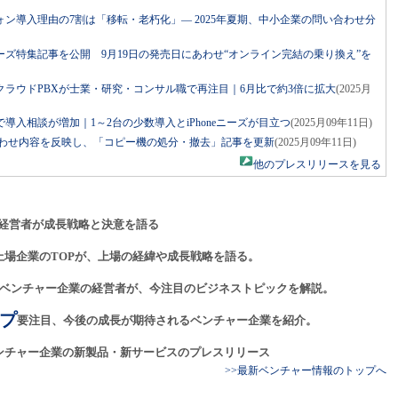
ン導入理由の7割は「移転・老朽化」― 2025年夏期、中小企業の問い合わせ分
7シリーズ特集記事を公開 9月19日の発売日にあわせ“オンライン完結の乗り換え”を
ラウドPBXが士業・研究・コンサル職で再注目｜6月比で約3倍に拡大
(2025月
導入相談が増加｜1～2台の少数導入とiPhoneニーズが目立つ
(2025月09年11日)
問い合わせ内容を反映し、「コピー機の処分・撤去」記事を更新
(2025月09年11日)
他のプレスリリースを見る
経営者が成長戦略と決意を語る
上場企業のTOPが、上場の経緯や成長戦略を語る。
ベンチャー企業の経営者が、今注目のビジネストピックを解説。
プ
要注目、今後の成長が期待されるベンチャー企業を紹介。
ンチャー企業の新製品・新サービスのプレスリリース
>>最新ベンチャー情報のトップへ