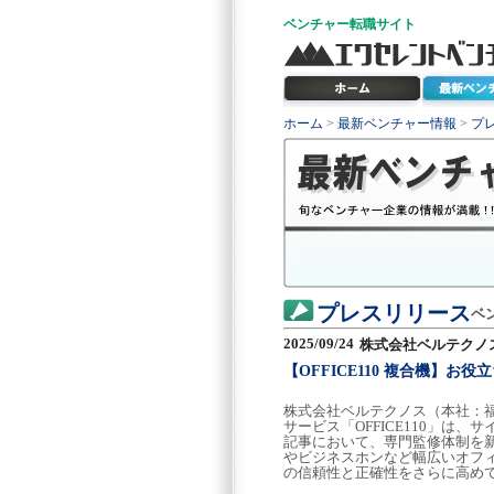
ベンチャー
転職サイト
ホーム
>
最新ベンチャー情報
>
プ
プレスリリース
ベ
2025/09/24
株式会社ベルテクノ
【OFFICE110 複合機】お
株式会社ベルテクノス（本社：
サービス「OFFICE110」は、サイト内の
記事において、専門監修体制を
やビジネスホンなど幅広いオフィ
の信頼性と正確性をさらに高め