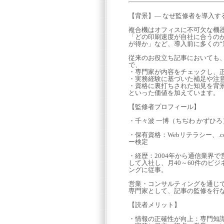
【背景】― なぜ監修者を導入す
複合機はオフィスに不可欠な機
「どの印刷速度が自社に合うの
が得か」など、導入前に多くの“
従来のお役立ち記事においても
で、
・専門家が内容をチェックし、
・実務経験に基づいた補足や注
・資格に裏打ちされた知見を背
といった価値を加えています。
【監修者プロフィール】
・千々波 一博（ちぢわ かずひろ
・保有資格：Webリテラシー、.co
ー検定
・経歴：2004年から通信業界で
して入社し、月40～60件のビ
ングに従事。
営業・コンサルティングを通じて
専門家として、記事の監修を行
【読者メリット】
・情報の正確性が向上：専門知