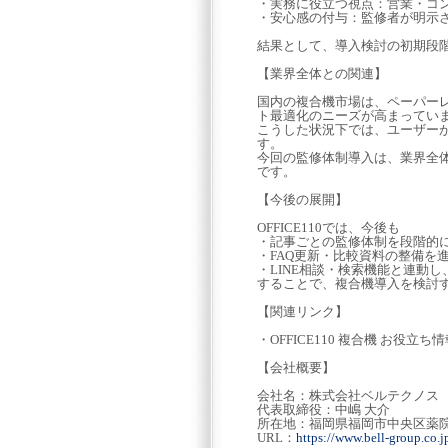
・実務に役立つ視点：営業・コ
・安心感の付与：監修者が明示
結果として、導入検討の初期段
【業界全体との関連】
国内の複合機市場は、ペーパー
ト最適化のニーズが高まってい
こうした状況下では、ユーザー
す。
今回の監修体制導入は、業界全
です。
【今後の展開】
OFFICE110では、今後も
・記事ごとの監修体制を段階的
・FAQ更新・比較資料の整備を
・LINE相談・検索機能と連動
することで、複合機導入を検討
【関連リンク】
・OFFICE110 複合機 お役立ち
【会社概要】
会社名：株式会社ベルテクノス
代表取締役：中嶋 大介
所在地：福岡県福岡市中央区薬院3-1
URL：
https://www.bell-group.co.j