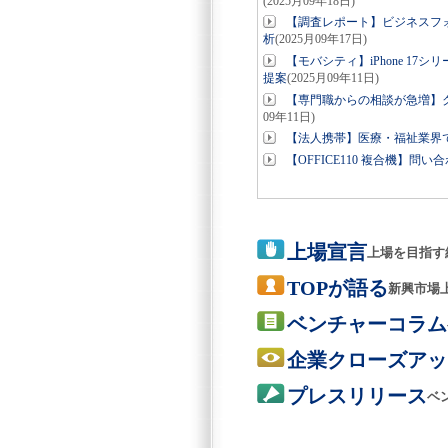
(2025月09年18日)
【調査レポート】ビジネスフォ
析
(2025月09年17日)
【モバシティ】iPhone 1
提案
(2025月09年11日)
【専門職からの相談が急増】ク
09年11日)
【法人携帯】医療・福祉業界で
【OFFICE110 複合機】
上場宣言
上場を目指す
TOPが語る
新興市場
ベンチャーコラム
企業クローズアッ
プレスリリース
ベ