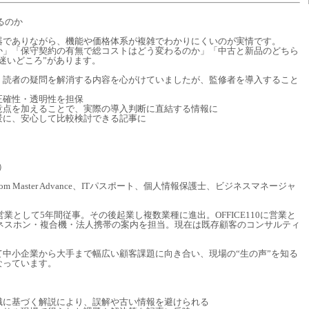
るのか
器でありながら、機能や価格体系が複雑でわかりにくいのが実情です。
か」「保守契約の有無で総コストはどう変わるのか」「中古と新品のどちら
迷いどころ”があります。
、読者の疑問を解消する内容を心がけていましたが、監修者を導入すること
正確性・透明性を担保
意点を加えることで、実際の導入判断に直結する情報に
景に、安心して比較検討できる記事に
）
m Master Advance、ITパスポート、個人情報保護士、ビジネスマネージャ
営業として5年間従事。その後起業し複数業種に進出。OFFICE110に営業と
ジネスホン・複合機・法人携帯の案内を担当。現在は既存顧客のコンサルティ
中小企業から大手まで幅広い顧客課題に向き合い、現場の“生の声”を知る
なっています。
識に基づく解説により、誤解や古い情報を避けられる