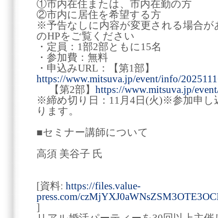
①市内在住または、市内在勤の方
②市内に居住を希望する方
※予告なしに内容が変更される場合が
のHPをご覧ください
・定員：1部2部ともに15名
・参加費：無料
・申込みURL：【第1部】
https://www.mitsuva.jp/event/info/2025111
【第2部】
https://www.mitsuva.jp/even
※締め切り日：11月4日(火)※参加申
ります。
■セミナー講師について
高須 美谷子 氏
[資料:
https://files.value-
press.com/czMjYXJ0aWNsZSM3OTE3O
]