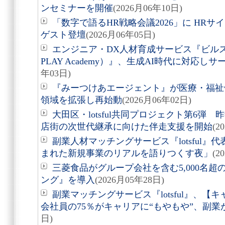
ンセミナーを開催
(2026月06年10日)
「数字で語るHR戦略会議2026」に HR
ゲスト登壇
(2026月06年05日)
エンジニア・DX人材育成サービス『ビルス
PLAY Academy）』、生成AI時代に対応
年03日)
『みーつけあエージェント』が医療・福祉
領域を拡張し再始動
(2026月06年02日)
大田区・lotsful共同プロジェクト第6弾
店街の次世代継承に向けた伴走支援を開始
(2
副業人材マッチングサービス『lotsful
まれた新規事業のリアルを語りつくす夜」
(2
三菱食品がグループ会社を含む5,000名
ング』を導入
(2026月05年28日)
副業マッチングサービス『lotsful』、【
会社員の75％がキャリアに“もやもや”、副業
日)