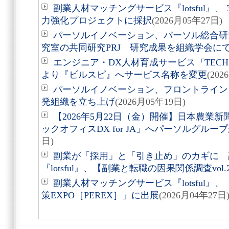
副業人材マッチングサービス『lotsful』
力強化プロジェクトに採択
(2026月05年27日)
パーソルイノベーション、パーソル総合研
究室の共同研究PRJ 研究成果を組織学会に
エンジニア・DX人材育成サービス『TECH PLA
より『ビルスピ』へサービス名称を変更
(202
パーソルイノベーション、フロントライン
発組織を立ち上げ
(2026月05年19日)
【2026年5月22日（金）開催】日本農業
ックオフィスDX for JA」へパーソルグルー
日)
副業が「採用」と「引き止め」のカギに 
『lotsful』、【副業と転職の因果関係調査vol
副業人材マッチングサービス『lotsful』
策EXPO［PEREX］」に出展
(2026月04年27日