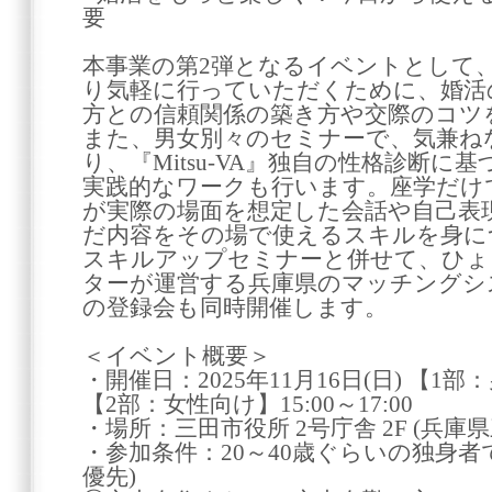
要
本事業の第2弾となるイベントとして
り気軽に行っていただくために、婚活
方との信頼関係の築き方や交際のコツ
また、男女別々のセミナーで、気兼ね
り、『Mitsu-VA』独自の性格診断
実践的なワークも行います。座学だけ
が実際の場面を想定した会話や自己表
だ内容をその場で使えるスキルを身に
スキルアップセミナーと併せて、ひょ
ターが運営する兵庫県のマッチングシ
の登録会も同時開催します。
＜イベント概要＞
・開催日：2025年11月16日(日) 【1部：
【2部：女性向け】15:00～17:00
・場所：三田市役所 2号庁舎 2F (兵庫県
・参加条件：20～40歳ぐらいの独身者
優先)