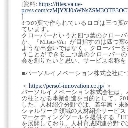
[資料:
https://files.value-
press.com/czMjYXJ0aWNsZSM3OTE3OC
]
3つの葉で作られているロゴは三つ葉
ています。
クローバーというと四つ葉のクローバ
か、『Mitsu-VA』が目指すのは四
ような出会いではなく、クローバーを
うことができる三つ葉のクローバーの
会を創りたいと思い、サービス名称を『M
■パーソルイノベーション株式会社に
＜
https://persol-innovation.co.jp/
＞
パーソルイノベーション株式会社は、
の柱となる事業創造を目的として、20
した。人材紹介分野では、若年層・未
シャルワーク領域の人材紹介サービス
マーケティングツールを提供する『HIT
を展開しており、人材育成関連分野で