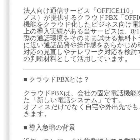
法人向け通信サービス「OFFICE11
ノス）が提供するクラウドPBX「OFFIC
機能をクラウド化したビジネス向け電
上の導入実績がある当サービスは、8/1
際の通話環境をそのまま試せる無料ト
に近い通話品質や操作感をあらかじめ
対応の見直しやテレワーク対応を検討
の判断材料として活用しています。
■ クラウドPBXとは？
クラウドPBXは、会社の固定電話機
た「新しい電話システム」です。
オフィスだけでなく自宅や外出先でも
きます。
■ 導入急増の背景