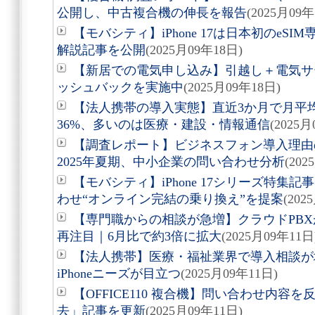
公開し、中古複合機の伸長を報告
(2025月09年
【モバシティ】iPhone 17は日本初のeS
解説記事を公開
(2025月09年18日)
【新居での電気申し込み】引越し＋電気サー
ッシュバックを実施中
(2025月09年18日)
【法人携帯の導入実態】直近3か月で月平均
36%、多いのは医療・建設・情報通信
(2025月
【調査レポート】ビジネスフォン導入理由
2025年夏期、中小企業の問い合わせ分析
(202
【モバシティ】iPhone 17シリーズ特集
わせ“オンライン完結の乗り換え”を提案
(202
【専門職からの相談が急増】クラウドPB
再注目｜6月比で約3倍に拡大
(2025月09年11日
【法人携帯】医療・福祉業界で導入相談が
iPhoneニーズが目立つ
(2025月09年11日)
【OFFICE110 複合機】問い合わせ内
去」記事を更新
(2025月09年11日)