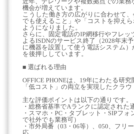
近年、テレワークや複数拠点での業務
機会が増えています。
こうした働き方の広がりに合わせて、
でも使えること」や「コストを抑えら
ようになりました。
さらに、固定電話のIP網移行やフレッツ
よるISDNのサービス終了（2028年末
に機器を設置して使う電話システム）
を後押ししています。
■ 選ばれる理由
OFFICE PHONEは、19年にわたる
「低コスト」の両立を実現したクラウド
主な評価ポイントは以下の通りです。
・総務省基準でAランクに認定された
・スマホ・PC・タブレット・SIPフ
で社外でも業務可）
・市外局番（03・06等）、050、フ
応