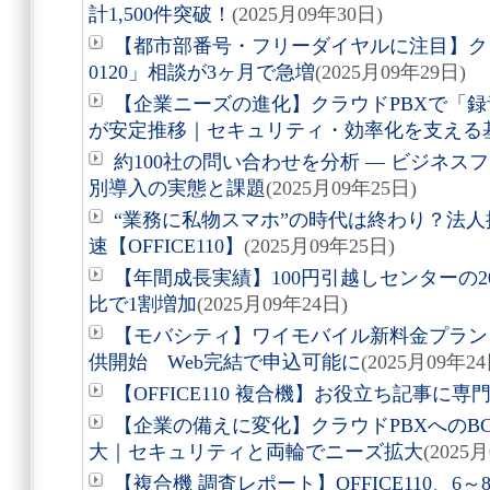
計1,500件突破！
(2025月09年30日)
【都市部番号・フリーダイヤルに注目】クラウ
0120」相談が3ヶ月で急増
(2025月09年29日)
【企業ニーズの進化】クラウドPBXで「録
が安定推移｜セキュリティ・効率化を支える
約100社の問い合わせを分析 ― ビジネ
別導入の実態と課題
(2025月09年25日)
“業務に私物スマホ”の時代は終わり？法
速【OFFICE110】
(2025月09年25日)
【年間成長実績】100円引越しセンターの2
比で1割増加
(2025月09年24日)
【モバシティ】ワイモバイル新料金プラン「
供開始 Web完結で申込可能に
(2025月09年24
【OFFICE110 複合機】お役立ち記事に
【企業の備えに変化】クラウドPBXへのB
大｜セキュリティと両輪でニーズ拡大
(2025
【複合機 調査レポート】OFFICE110、