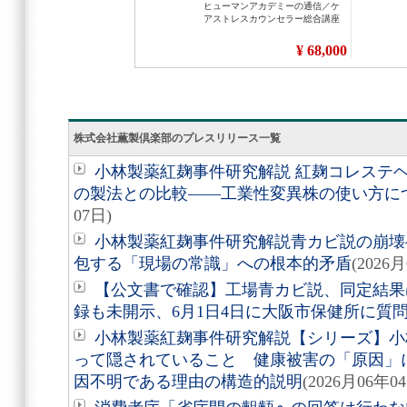
株式会社薫製倶楽部のプレスリリース一覧
小林製薬紅麹事件研究解説 紅麹コレステヘル
の製法との比較――工業性変異株の使い方に
07日)
小林製薬紅麹事件研究解説青カビ説の崩壊
包する「現場の常識」への根本的矛盾
(2026
【公文書で確認】工場青カビ説、同定結果
録も未開示、6月1日4日に大阪市保健所に質
小林製薬紅麹事件研究解説【シリーズ】小
って隠されていること 健康被害の「原因」
因不明である理由の構造的説明
(2026月06年0