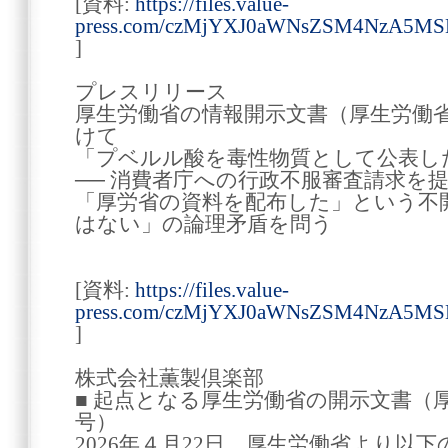
[資料:
https://files.value-
press.com/czMjYXJ0aWNsZSM4NzA5M
]
プレスリリース
厚生労働省の情報開示文書（厚生労働省
けて
「プベルル酸を毒性物質として公表し
── 消費者庁への行政不服審査請求を
「厚労省の資料を配布した」という不
はない」の論理矛盾を問う
[資料:
https://files.value-
press.com/czMjYXJ0aWNsZSM4NzA
]
株式会社薫製倶楽部
■ 起点となる厚生労働省の開示文書（厚
号）
2026年４月22日、厚生労働省より以