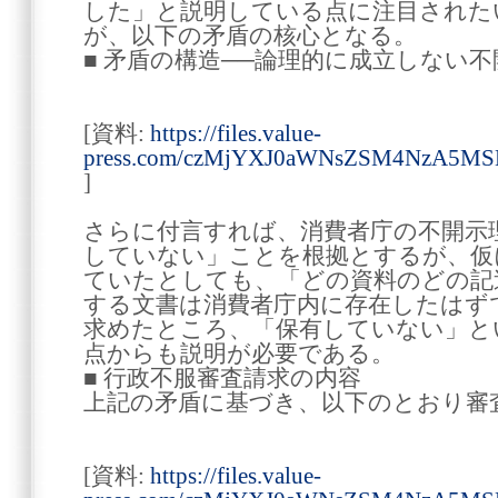
した」と説明している点に注目された
が、以下の矛盾の核心となる。
■ 矛盾の構造──論理的に成立しない
[資料:
https://files.value-
press.com/czMjYXJ0aWNsZSM4NzA5
]
さらに付言すれば、消費者庁の不開示
していない」ことを根拠とするが、仮
ていたとしても、「どの資料のどの記
する文書は消費者庁内に存在したはず
求めたところ、「保有していない」と
点からも説明が必要である。
■ 行政不服審査請求の内容
上記の矛盾に基づき、以下のとおり審
[資料:
https://files.value-