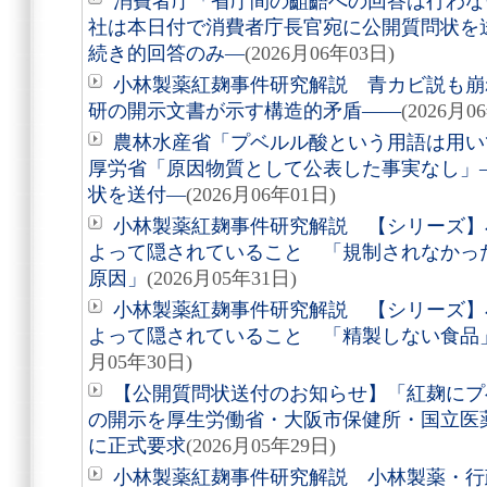
消費者庁「省庁間の齟齬への回答は行わな
社は本日付で消費者庁長官宛に公開質問状を
続き的回答のみ―
(2026月06年03日)
小林製薬紅麹事件研究解説 青カビ説も崩
研の開示文書が示す構造的矛盾――
(2026月0
農林水産省「プベルル酸という用語は用い
厚労省「原因物質として公表した事実なし」
状を送付―
(2026月06年01日)
小林製薬紅麹事件研究解説 【シリーズ】
よって隠されていること 「規制されなかっ
原因」
(2026月05年31日)
小林製薬紅麹事件研究解説 【シリーズ】
よって隠されていること 「精製しない食品
月05年30日)
【公開質問状送付のお知らせ】「紅麹にプ
の開示を厚生労働省・大阪市保健所・国立医薬
に正式要求
(2026月05年29日)
小林製薬紅麹事件研究解説 小林製薬・行