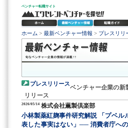
ベンチャー
転職サイト
ホーム
>
最新ベンチャー情報
>
プレスリリ
プレスリリース
ベンチャー企業の新
リリース
2026/05/14
株式会社薫製倶楽部
小林製薬紅麹事件研究解説 「プベル
表した事実はない」── 消費者庁へ