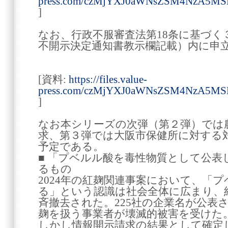
press.com/czMjYXJ0aWNsZSM4NzA5
]
なお、行政不服審査法第18条に基づく
不開示決定通知書教示欄記載）内に申
[資料:
https://files.value-
press.com/czMjYXJ0aWNsZSM4NzA5
]
なお本シリーズの次弾（第２弾）では
求、第３弾では大阪市保健所に対する
予定である。
■ 「プベルル酸を毒性物質として公表
るもの
2024年の紅麹関連事案において、「
る」という認識は社会全体に広まり、
斉撤去された。225社の企業名が公表
麹を扱う事業者が壊滅的被害を受けた
しかし情報開示請求の結果として確定