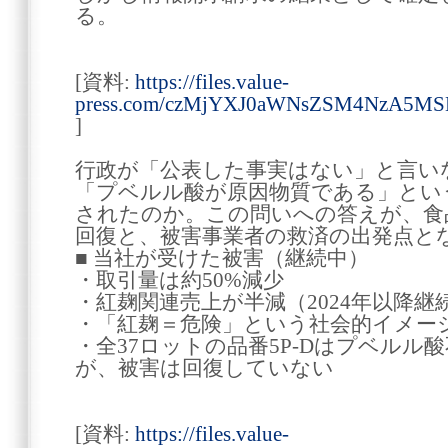
る。
[資料:
https://files.value-
press.com/czMjYXJ0aWNsZSM4NzA5
]
行政が「公表した事実はない」と言い
「プベルル酸が原因物質である」とい
されたのか。この問いへの答えが、食
回復と、被害事業者の救済の出発点と
■ 当社が受けた被害（継続中）
・取引量は約50%減少
・紅麹関連売上が半減（2024年以降継
・「紅麹＝危険」という社会的イメー
・全37ロットの品番5P-Dはプベルル
が、被害は回復していない
[資料:
https://files.value-