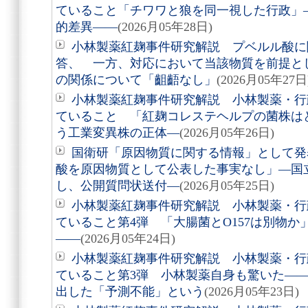
ていること「チワワと狼を同一視した行政」
的差異――
(2026月05年28日)
小林製薬紅麹事件研究解説 プベルル酸に
答、 一方、対応において当該物質を前提と
の関係について「齟齬なし」
(2026月05年27日
小林製薬紅麹事件研究解説 小林製薬・行
ていること 「紅麹コレステヘルプの菌株はどこ
う工業変異株の正体―
(2026月05年26日)
国衛研「原因物質に関する情報」として発
酸を原因物質として公表した事実なし」―国
し、公開質問状送付―
(2026月05年25日)
小林製薬紅麹事件研究解説 小林製薬・行
ていること第4弾 「大腸菌とO157は別物
――
(2026月05年24日)
小林製薬紅麹事件研究解説 小林製薬・行
ていること第3弾 小林製薬自身も驚いた――
出した「予測不能」という
(2026月05年23日)