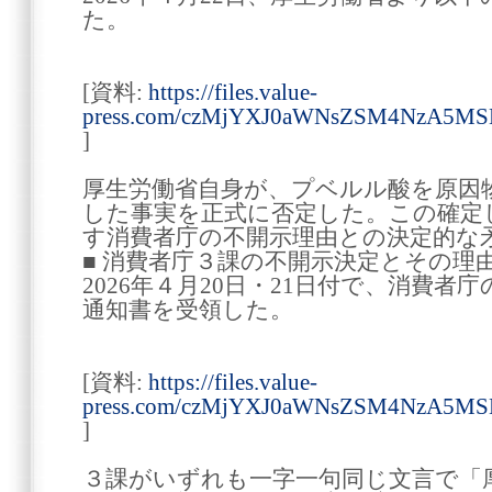
た。
[資料:
https://files.value-
press.com/czMjYXJ0aWNsZSM4NzA5
]
厚生労働省自身が、プベルル酸を原因
した事実を正式に否定した。この確定
す消費者庁の不開示理由との決定的な
■ 消費者庁３課の不開示決定とその理
2026年４月20日・21日付で、消費
通知書を受領した。
[資料:
https://files.value-
press.com/czMjYXJ0aWNsZSM4NzA5
]
３課がいずれも一字一句同じ文言で「