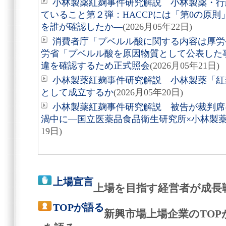
小林製薬紅麹事件研究解説 小林製薬・行
ていること第２弾：HACCPには「第0の原
を誰が確認したか―
(2026月05年22日)
消費者庁「プベルル酸に関する内容は厚労
労省「プベルル酸を原因物質として公表した
違を確認するため正式照会
(2026月05年21日)
小林製薬紅麹事件研究解説 小林製薬「紅麹
として成立するか
(2026月05年20日)
小林製薬紅麹事件研究解説 被告が裁判席に
渦中に―国立医薬品食品衛生研究所×小林製
19日)
上場宣言
上場を目指す経営者が成長
TOPが語る
新興市場上場企業のTO