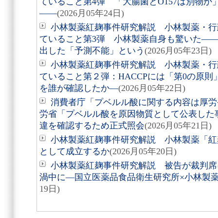
ていること第4弾 「大腸菌とO157は別物
――
(2026月05年24日)
小林製薬紅麹事件研究解説 小林製薬・行
ていること第3弾 小林製薬自身も驚いた――
出した「予測不能」という
(2026月05年23日)
小林製薬紅麹事件研究解説 小林製薬・行
ていること第２弾：HACCPには「第0の原
を誰が確認したか―
(2026月05年22日)
消費者庁「プベルル酸に関する内容は厚労
労省「プベルル酸を原因物質として公表した
違を確認するため正式照会
(2026月05年21日)
小林製薬紅麹事件研究解説 小林製薬「紅麹
として成立するか
(2026月05年20日)
小林製薬紅麹事件研究解説 被告が裁判席に
渦中に―国立医薬品食品衛生研究所×小林製
19日)