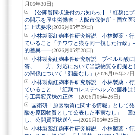
月05年30日)
【公開質問状送付のお知らせ】「紅麹にプ
の開示を厚生労働省・大阪市保健所・国立医薬
に正式要求
(2026月05年29日)
小林製薬紅麹事件研究解説 小林製薬・行
ていること「チワワと狼を同一視した行政」
的差異――
(2026月05年28日)
小林製薬紅麹事件研究解説 プベルル酸に
答、 一方、対応において当該物質を前提と
の関係について「齟齬なし」
(2026月05年27日
小林製薬紅麹事件研究解説 小林製薬・行
ていること 「紅麹コレステヘルプの菌株はどこ
う工業変異株の正体―
(2026月05年26日)
国衛研「原因物質に関する情報」として発
酸を原因物質として公表した事実なし」―国
し、公開質問状送付―
(2026月05年25日)
小林製薬紅麹事件研究解説 小林製薬・行