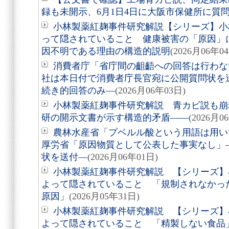
録も未開示、6月1日4日に大阪市保健所に質
小林製薬紅麹事件研究解説【シリーズ】小
って隠されていること 健康被害の「原因」
因不明である理由の構造的説明
(2026月06年0
消費者庁「省庁間の齟齬への回答は行わな
社は本日付で消費者庁長官宛に公開質問状を
続き的回答のみ―
(2026月06年03日)
小林製薬紅麹事件研究解説 青カビ説も崩
研の開示文書が示す構造的矛盾――
(2026月0
農林水産省「プベルル酸という用語は用い
厚労省「原因物質として公表した事実なし」
状を送付―
(2026月06年01日)
小林製薬紅麹事件研究解説 【シリーズ】
よって隠されていること 「規制されなかっ
原因」
(2026月05年31日)
小林製薬紅麹事件研究解説 【シリーズ】
よって隠されていること 「精製しない食品