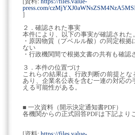
[資料:
https://files.value-
press.com/czMjYXJ0aWNsZSM4NzA
]
２．確認された事実
本件により、以下の事実が確認された
・原因物質（プベルル酸）の同定根拠
ない
・行政機関間で根拠文書の共有も確認
３．本件の位置づけ
これらの結果は、行政判断の前提とな
あり、企業名公表を含む一連の対応の
える可能性がある。
■ 一次資料（開示決定通知書PDF）
各機関からの正式回答PDFは下記より
[資料:
https://files.value-