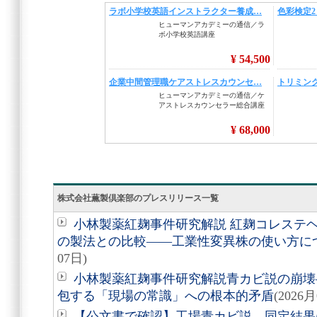
株式会社薫製倶楽部のプレスリリース一覧
小林製薬紅麹事件研究解説 紅麹コレステヘル
の製法との比較――工業性変異株の使い方に
07日)
小林製薬紅麹事件研究解説青カビ説の崩壊
包する「現場の常識」への根本的矛盾
(2026
【公文書で確認】工場青カビ説、同定結果