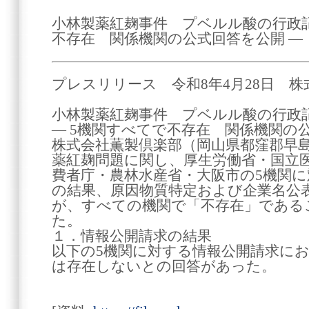
小林製薬紅麹事件 プベルル酸の行政記
不存在 関係機関の公式回答を公開 ―
プレスリリース 令和8年4月28日 
小林製薬紅麹事件 プベルル酸の行政
― 5機関すべてで不存在 関係機関の
株式会社薫製倶楽部（岡山県都窪郡早島
薬紅麹問題に関し、厚生労働省・国立
費者庁・農林水産省・大阪市の5機関
の結果、原因物質特定および企業名公
が、すべての機関で「不存在」である
た。
１．情報公開請求の結果
以下の5機関に対する情報公開請求に
は存在しないとの回答があった。