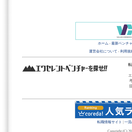
ホーム
-
最新ベンチ
運営会社について
-
利用規
転
エ
転職情報サイト
|
一流
Copyright (C) 20