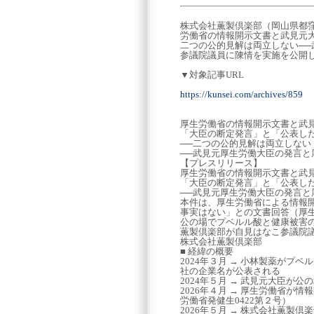
株式会社薫製倶楽部（岡山県都窪
労働省の情報開示文書と武見元
二つの公的見解は両立しない─
参議院議員に陳情を実施を公開
▼対象記事URL
https://kunsei.com/archives/859
厚生労働省の情報開示文書と武
「大臣の断定発言」と「公表し
──二つの公的見解は両立しない
──武見元厚生労働大臣の発言
【プレスリリース】
厚生労働省の情報開示文書と武
「大臣の断定発言」と「公表し
──武見元厚生労働大臣の発言
本件は、厚生労働省による情報
事実はない」との文書回答（厚生
公の場でプベルル酸と健康被害
薫製倶楽部が自見はなこ参議院
株式会社薫製倶楽部
■ 経緯の概要
2024年３月 → 小林製薬がプ
社の企業名が公表される
2024年５月 → 武見元大臣
2026年４月 → 厚生労働省
労働省発健生0422第２号）
2026年５月 → 株式会社薫製