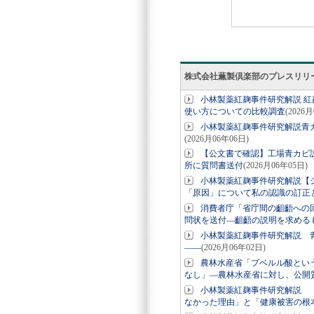
株式会社薫製倶楽部のプレスリリ
小林製薬紅麹事件研究解説 紅
使い方についての比較調査
(2026
小林製薬紅麹事件研究解説青
(2026月06年06日)
【公文書で確認】工場青カビ説
所に質問書送付
(2026月06年05日)
小林製薬紅麹事件研究解説【
「原因」について私の認識の訂正
消費者庁「省庁間の齟齬への
問状を送付―齟齬の説明を求める
小林製薬紅麹事件研究解説 
――
(2026月06年02日)
農林水産省「プベルル酸とい
なし」―農林水産省に対し、公開
小林製薬紅麹事件研究解説 
なかった理由」と「健康被害の根