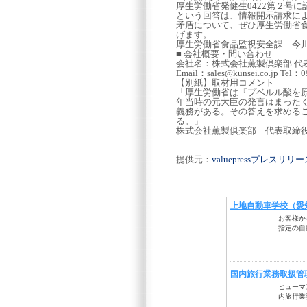
厚生労働省発健生0422第２号
という回答は、情報開示請求に
矛盾について、ぜひ厚生労働省
げます。
厚生労働省食品監視安全課 今川正紀
■ 会社概要・問い合わせ
会社名：株式会社薫製倶楽部 代表
Email：sales@kunsei.co.jp Tel：0
【別紙】取材用コメント
「厚生労働省は『プベルル酸を原
年当時の元大臣の発言はまった
義務がある。その答えを求める
る。」
株式会社薫製倶楽部 代表取締
提供元：
valuepressプレスリ