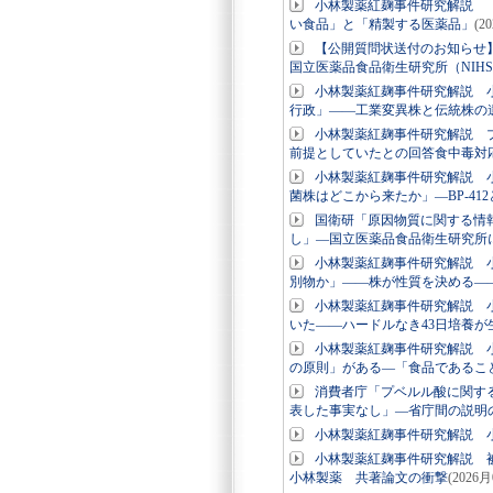
小林製薬紅麹事件研究解説 
い食品」と「精製する医薬品」
(2
【公開質問状送付のお知らせ
国立医薬品食品衛生研究所（NIH
小林製薬紅麹事件研究解説 
行政」――工業変異株と伝統株の
小林製薬紅麹事件研究解説 
前提としていたとの回答食中毒対
小林製薬紅麹事件研究解説 
菌株はどこから来たか」―BP-41
国衛研「原因物質に関する情
し」―国立医薬品食品衛生研究所
小林製薬紅麹事件研究解説 小
別物か」――株が性質を決める―
小林製薬紅麹事件研究解説 
いた――ハードルなき43日培養
小林製薬紅麹事件研究解説 小
の原則」がある―「食品であるこ
消費者庁「プベルル酸に関す
表した事実なし」―省庁間の説明
小林製薬紅麹事件研究解説 小
小林製薬紅麹事件研究解説 被
小林製薬 共著論文の衝撃
(2026