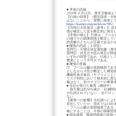
■ 矛盾の詳細
2026年４月22日、厚生労働省
【行政の回答】（開示請求：令和
はないことから、実際に保有して
https://kunsei.com/archives/785
）
【当時の大臣発言（参考）】 
係が確定した旨を断定的に発言し
【矛盾の核心】 行政は「プベ
の場でその因果関係を断定して
的見解のどちらが正確であるか
■ 陳情の内容（２項目）
質問①：不開示決定通知書（厚生労
質問②：武見元大臣の発言が間違い
いずれの回答であれ、行政とし
費者にとって不可欠である。
■ 陳情の意義
①「プベルル酸が原因物質であ
としながら大臣が断定した構造
機能性表示食品（サプリメント
リスク特性において根本的に異
拠はなく、別カテゴリーの事業
■ 当社が受けた被害（継続中）
・取引量は約50%減少 ・紅麹関
が払拭されていない ・全37ロ
ない
【業界への影響】当社調べによれ
存在していたが、現在では10社
「プベルル酸が原因物質である
確にすることは、今後の国家賠
■ 国会議員・報道関係者の皆様