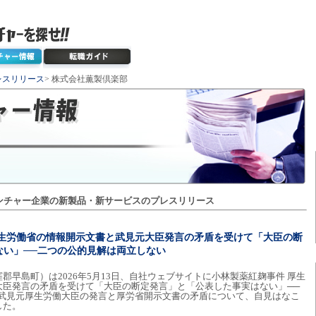
レスリリース
> 株式会社薫製倶楽部
ンチャー企業の新製品・新サービスのプレスリリース
厚生労働省の情報開示文書と武見元大臣発言の矛盾を受けて「大臣の断
ない」──二つの公的見解は両立しない
郡早島町）は2026年5月13日、自社ウェブサイトに小林製薬紅麹事件 厚生
大臣発言の矛盾を受けて「大臣の断定発言」と「公表した事実はない」──
─武見元厚生労働大臣の発言と厚労省開示文書の矛盾について、自見はなこ
した。