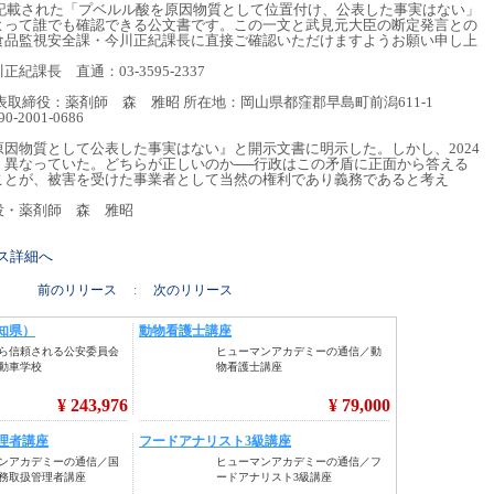
に記載された「プベルル酸を原因物質として位置付け、公表した事実はない」
よって誰でも確認できる公文書です。この一文と武見元大臣の断定発言との
食品監視安全課・今川正紀課長に直接ご確認いただけますようお願い申し上
課長 直通：03-3595-2337
取締役：薬剤師 森 雅昭 所在地：岡山県都窪郡早島町前潟611-1
90-2001-0686
因物質として公表した事実はない』と開示文書に明示した。しかし、2024
く異なっていた。どちらが正しいのか──行政はこの矛盾に正面から答える
ことが、被害を受けた事業者として当然の権利であり義務であると考え
役・薬剤師 森 雅昭
リース詳細へ
前のリリース
:
次のリリース