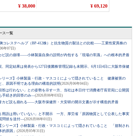
ース一覧
麹コレステヘルプ（BP-412株）と抗生物質の製法との比較――工業性変異株の
月06年07日)
カビ説の崩壊――小林製薬自身の説明が内包する「現場の常識」への根本的矛盾
、同定結果は発表から127日後菌株管理記録も未開示、6月1日4日に大阪市保健
シリーズ】小林製薬・行政・マスコミによって隠されていること 健康被害の
と、原因不明である理由の構造的説明
(2026月06年04日)
回答は行わない」との姿勢を示す一方、当社は本日付で消費者庁長官宛に公開質
も手続き的回答のみ―
(2026月06年03日)
青カビ説も崩れる――大阪市保健所・大安研の開示文書が示す構造的矛盾
う用語は用いていない」と不開示 一方、厚労省「原因物質として公表した事実
質問状を送付―
(2026月06年01日)
【シリーズ】小林製薬・行政・マスコミによって隠されていること 「規制され
本的原因」
(2026月05年31日)