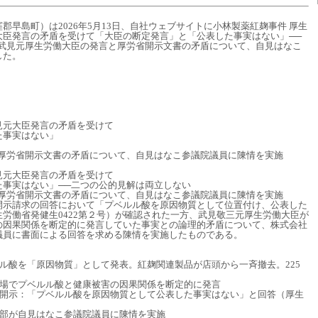
郡早島町）は2026年5月13日、自社ウェブサイトに小林製薬紅麹事件 厚生
大臣発言の矛盾を受けて「大臣の断定発言」と「公表した事実はない」──
─武見元厚生労働大臣の発言と厚労省開示文書の矛盾について、自見はなこ
した。
見元大臣発言の矛盾を受けて
た事実はない」
と厚労省開示文書の矛盾について、自見はなこ参議院議員に陳情を実施
見元大臣発言の矛盾を受けて
た事実はない」──二つの公的見解は両立しない
と厚労省開示文書の矛盾について、自見はなこ参議院議員に陳情を実施
開示請求の回答において「プベルル酸を原因物質として位置付け、公表した
労働省発健生0422第２号）が確認された一方、武見敬三元厚生労働大臣が
の因果関係を断定的に発言していた事実との論理的矛盾について、株式会社
議員に書面による回答を求める陳情を実施したものである。
ベルル酸を「原因物質」として発表。紅麹関連製品が店頭から一斉撤去。225
が公の場でプベルル酸と健康被害の因果関係を断定的に発言
が情報開示：「プベルル酸を原因物質として公表した事実はない」と回答（厚生
倶楽部が自見はなこ参議院議員に陳情を実施