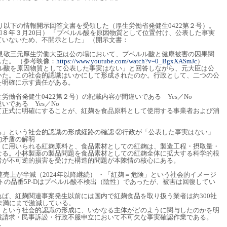
より以下の情報開示回答文書を受領した（厚生労働省発健生0422第２号）。
８年３月20日） 「プベルル酸を原因物質として位置付け、公表した事実
いないため、不開示とした」 （開示文書：
武見敬三元厚生労働大臣は公の場において、プベルル酸と健康被害の因果関
た。 （参考映像：
https://www.youtube.com/watch?v=0_BgxXASmJc
）
ルル酸を原因物質として公表した事実はない」と回答しながら、元大臣は公
いた。この社会的認識はいかにして形成されたのか。行政として、二つの公
を明確に示す責任がある。
働省発健生0422第２号）の記載内容が間違いである Yes／No
である Yes／No
て正式に明確にすることが、紅麹を食品原料として使用する事業者および消
る」という社会的認識の形成経路の確認 ②行政が「公表した事実はない」
的矛盾の解明
）に用いられる紅麹原料と、食品素材としての紅麹は、製造工程・摂取量・
なる。小林製薬の製品問題を食品素材としての紅麹全体に拡大する科学的根
者が不可逆的損害を受けた構造的問題が本陳情の核心にある。
連売上が半減（2024年以降継続） ・「紅麹＝危険」という社会的イメージ
ットの品番5P-Dはプベルル酸不検出（陰性）であったが、被害は回復してい
ば、紅麹関連事案発生以前には国内で紅麹食品を取り扱う業者は約300社
未満にまで激減している。
」という社会的認識の形成に、いかなる主体がどのように関与したのかを明
償請求・民事訴訟・行政不服申立において不可欠な事実確認作業である。
へ