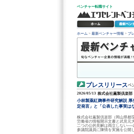
ベンチャー
転職サイト
ホーム
>
最新ベンチャー情報
>
プ
プレスリリース
ベ
2026/05/13
株式会社薫製倶楽部
小林製薬紅麹事件研究解説 
定発言」と「公表した事実は
株式会社薫製倶楽部（岡山県都窪
労働省の情報開示文書と武見元
二つの公的見解は両立しない─
参議院議員に陳情を実施を公開