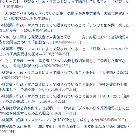
【シリーズ】小林製薬・行政・マスコミによって隠されていること 「精製しな
026月05年30日)
】「紅麹にプベルル酸が入っていた証拠」の開示を厚生労働省・大阪市保健所・
S）に正式要求
(2026月05年29日)
小林製薬・行政・マスコミによって隠されていること「チワワと狼を同一視した
遺伝的差異――
(2026月05年28日)
プベルル酸に関する意思決定は未実施と回答、 一方、対応において当該物質を
応との関係について「齟齬なし」
(2026月05年27日)
小林製薬・行政・マスコミによって隠されていること 「紅麹コレステヘルプの
2という工業変異株の正体―
(2026月05年26日)
報」として発表 一方、厚労省「プベルル酸を原因物質として公表した事実な
に対し、公開質問状送付―
(2026月05年25日)
林製薬・行政・マスコミによって隠されていること第4弾 「大腸菌とO157は
―
(2026月05年24日)
小林製薬・行政・マスコミによって隠されていること第3弾 小林製薬自身も驚
が生み出した「予測不能」という
(2026月05年23日)
林製薬・行政・マスコミによって隠されていること第２弾：HACCPには「第0
と」を誰が確認したか―
(2026月05年22日)
る内容は厚労省資料由来」と説明一方、厚労省「プベルル酸を原因物質として公
の相違を確認するため正式照会
(2026月05年21日)
林製薬「紅麹コレステヘルプ」はHACCPとして成立するか
(2026月05年20日)
告が裁判席に座る ―2024年6月、事件の渦中に―国立医薬品食品衛生研究所×
月05年19日)