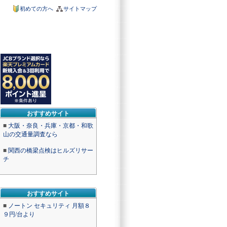
初めての方へ
サイトマップ
おすすめサイト
■
大阪・奈良・兵庫・京都・和歌
山の交通量調査なら
■
関西の橋梁点検はヒルズリサー
チ
おすすめサイト
■
ノートン セキュリティ 月額８
９円/台より