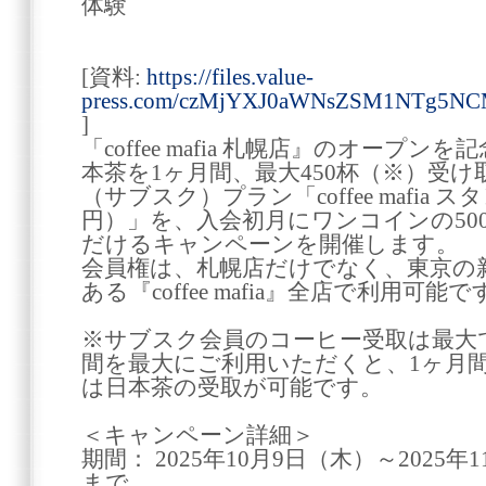
体験
[資料:
https://files.value-
press.com/czMjYXJ0aWNsZSM1NTg5N
]
「coffee mafia 札幌店』のオープ
本茶を1ヶ月間、最大450杯（※）受
（サブスク）プラン「coffee mafia 
円）」を、入会初月にワンコインの50
だけるキャンペーンを開催します。
会員権は、札幌店だけでなく、東京の
ある『coffee mafia』全店で利用
※サブスク会員のコーヒー受取は最大
間を最大にご利用いただくと、1ヶ月間
は日本茶の受取が可能です。
＜キャンペーン詳細＞
期間： 2025年10月9日（木）～2025
まで