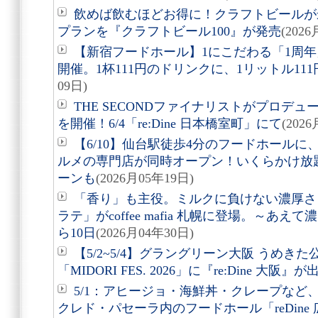
飲めば飲むほどお得に！クラフトビールが
プランを『クラフトビール100』が発売
(202
【新宿フードホール】1にこだわる「1周年
開催。1杯111円のドリンクに、1リットル11
09日)
THE SECONDファイナリストがプロデ
を開催！6/4「re:Dine 日本橋室町」にて
(202
【6/10】仙台駅徒歩4分のフードホール
ルメの専門店が同時オープン！いくらかけ放
ーンも
(2026月05年19日)
「香り」も主役。ミルクに負けない濃厚さ
ラテ」がcoffee mafia 札幌に登場。～あ
ら10日
(2026月04年30日)
【5/2~5/4】グラングリーン大阪 うめき
「MIDORI FES. 2026」に『re:Dine 大阪』が
5/1：アヒージョ・海鮮丼・クレープなど
クレド・パセーラ内のフードホール「reDine