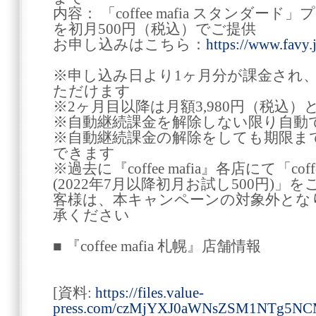
内容： 「coffee mafia スタンダード
を初月500円（税込）でご提供
お申し込みはこちら：
https://www.favy.
※申し込み日より1ヶ月分が課金され
ただけます
※2ヶ月目以降は月額3,980円（税込）
※自動継続課金を解除しない限り自動
※自動継続課金の解除をしても期限ま
できます
※過去に『coffee mafia』各店にて「coff
(2022年7月以降初月お試し500円)
客様は、本キャンペーンの対象外とな
承ください
■ 『coffee mafia 札幌』店舗情報
[資料:
https://files.value-
press.com/czMjYXJ0aWNsZSM1NTg5N