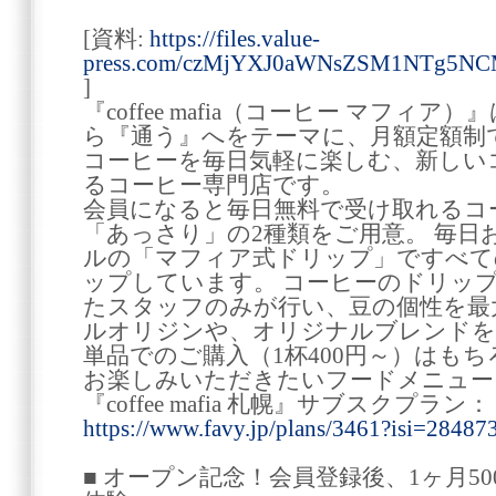
[資料:
https://files.value-
press.com/czMjYXJ0aWNsZSM1NTg5
]
『coffee mafia（コーヒー マフィ
ら『通う』へをテーマに、月額定額制
コーヒーを毎日気軽に楽しむ、新しい
るコーヒー専門店です。
会員になると毎日無料で受け取れるコ
「あっさり」の2種類をご用意。 毎日
ルの「マフィア式ドリップ」ですべて
ップしています。 コーヒーのドリッ
たスタッフのみが行い、豆の個性を最
ルオリジンや、オリジナルブレンドを
単品でのご購入（1杯400円～）はも
お楽しみいただきたいフードメニュー
『coffee mafia 札幌』サブスクプラン：
https://www.favy.jp/plans/3461?isi=28487
■ オープン記念！会員登録後、1ヶ月5