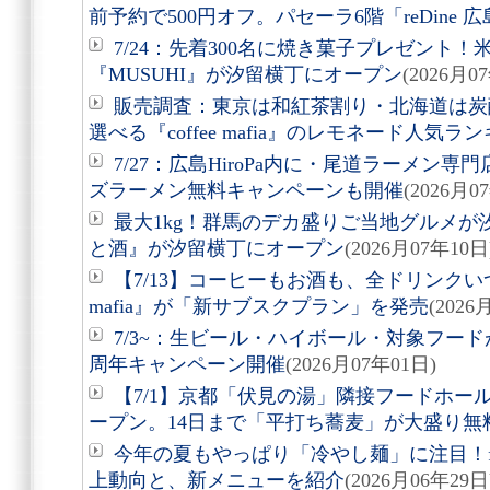
前予約で500円オフ。パセーラ6階「reDine 
7/24：先着300名に焼き菓子プレゼント
『MUSUHI』が汐留横丁にオープン
(2026月0
販売調査：東京は和紅茶割り・北海道は炭
選べる『coffee mafia』のレモネード人気
7/27：広島HiroPa内に・尾道ラーメン
ズラーメン無料キャンペーンも開催
(2026月0
最大1kg！群馬のデカ盛りご当地グルメが汐
と酒』が汐留横丁にオープン
(2026月07年10日
【7/13】コーヒーもお酒も、全ドリンクいつ
mafia』が「新サブスクプラン」を発売
(2026
7/3~：生ビール・ハイボール・対象フード
周年キャンペーン開催
(2026月07年01日)
【7/1】京都「伏見の湯」隣接フードホー
ープン。14日まで「平打ち蕎麦」が大盛り無
今年の夏もやっぱり「冷やし麺」に注目！f
上動向と、新メニューを紹介
(2026月06年29日