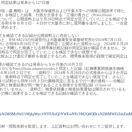
同定結果は発表から127日後
役：森 雅昭）は、大阪市保健所および千葉大学への情報公開請求で得た
を検証した結果、行政が主張する「工場の青カビ（Penicillium
」との説について、公開資料上は５月28日時点で同定が完了していたことを検証でき
に令和８年６月１日・４日付で大阪市に対し質問書を送付しました。一次資
く求めます。
完了を確認できる記録が公開資料上に存在しない
IFM 68223の分譲受付は大阪健康安全基盤研究所が2024年7月11日、
S）が同年8月19日です。〔資料②〕公開された資料からは、2024年５月28
ametzioides と判断した根拠となる標準株比較記録や同定記録が確認できません。少
日時点で同定が完了していたことを検証できない状態です。
較および遺伝子解析を前提とするため、標準株未取得の段階で確定同定は
果が確認できるのは発表から５か月後の10月２日
enicillium adametzioidesと同定した記録（紅麹事案関係微生物検
令和６年10月２日です。〔資料①〕2024年５月28日の公式発表からは５か月以
は、発表時点で同定が完了していたことを確認できない状況です。さらに、
き取り試料から同年10月２日の菌株同定に至るまでの一連の過程――分離記
と検査結果が同一物であることを担保する管理記録（Chain of
開示されていません。〔資料①〕検査依頼書と検査結果通知は開示されているも
一の株に由来することを検証できる記録が確認できません。
M4NzA5MSMzNzU1MjkjMzc1NTI5XzQ3YWEwNTc5M2Q4ODcxN2I0MWI1ZmZm
取材・閲覧依頼を歓迎します。上記資料はお問い合わせにてご提供します。