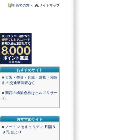
初めての方へ
サイトマップ
おすすめサイト
■
大阪・奈良・兵庫・京都・和歌
山の交通量調査なら
■
関西の橋梁点検はヒルズリサー
チ
おすすめサイト
■
ノートン セキュリティ 月額８
９円/台より