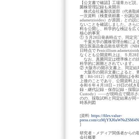
【公文書で確認】工場青カビ説、
菌株管理記録も未開示
株式会社薫製倶楽部（代表取締
一次資料（検査依頼書・分譲記録）
adametzioides）が原因
ないことを確認しました。さら
料を公開し、科学的な検証を広
核心的事実
① ５月28日発表時点で、同定
千葉大学の菌株管理台帳によると、
国立医薬品食品衛生研究所（NIH
日時点で Penicillium ad
なくとも公開資料上は、５月28
なお、真菌同定は標準株との比
科学的に困難とされています。
② 大阪市の開示文書上、同定結
大阪市の開示文書によると、青カビをP
査：R6-1012）の供覧開始は
上後のことであり、公開資料上
令和６年４月18日～19日の拭
録・継代記録・保存記録・採取試料
Custody）――が現時点で
のの、採取試料と同定結果が同
時系列図
[資料:
https://files.value-
press.com/czMjYXJ0aWNsZS
]
研究者・メディア関係者からの
会社概要