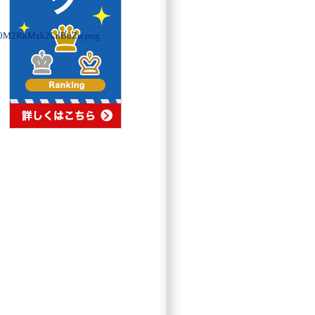
0M2RkMzk2LnBuZw.png