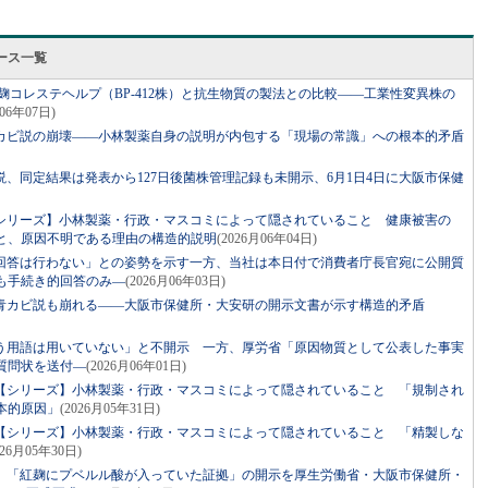
ース一覧
麹コレステヘルプ（BP-412株）と抗生物質の製法との比較――工業性変異株の
月06年07日)
カビ説の崩壊――小林製薬自身の説明が内包する「現場の常識」への根本的矛盾
、同定結果は発表から127日後菌株管理記録も未開示、6月1日4日に大阪市保健
シリーズ】小林製薬・行政・マスコミによって隠されていること 健康被害の
と、原因不明である理由の構造的説明
(2026月06年04日)
回答は行わない」との姿勢を示す一方、当社は本日付で消費者庁長官宛に公開質
も手続き的回答のみ―
(2026月06年03日)
青カビ説も崩れる――大阪市保健所・大安研の開示文書が示す構造的矛盾
う用語は用いていない」と不開示 一方、厚労省「原因物質として公表した事実
質問状を送付―
(2026月06年01日)
【シリーズ】小林製薬・行政・マスコミによって隠されていること 「規制され
本的原因」
(2026月05年31日)
【シリーズ】小林製薬・行政・マスコミによって隠されていること 「精製しな
026月05年30日)
】「紅麹にプベルル酸が入っていた証拠」の開示を厚生労働省・大阪市保健所・