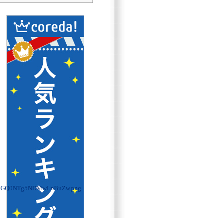
MGQ0NTg5NDMwLnBuZw.png