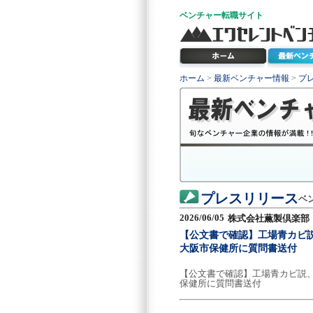
ベンチャー
転職サイト
ホーム
>
最新ベンチャー情報
>
プ
プレスリリース
ベ
2026/06/05
株式会社薫製倶楽部
【公文書で確認】工場青カビ説
大阪市保健所に質問書送付
【公文書で確認】工場青カビ説、
保健所に質問書送付