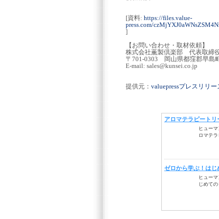
[資料:
https://files.value-
press.com/czMjYXJ0aWNsZSM
]
【お問い合わせ・取材依頼】
株式会社薫製倶楽部 代表取締役
〒701-0303 岡山県都窪郡早島町前潟6
E-mail: sales@kunsei.co.jp
提供元：
valuepressプレスリ