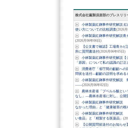
株式会社薫製倶楽部のプレスリリ
小林製薬紅麹事件研究解説 紅
使い方についての比較調査
(2026
小林製薬紅麹事件研究解説青
(2026月06年06日)
【公文書で確認】工場青カビ説
所に質問書送付
(2026月06年05日)
小林製薬紅麹事件研究解説【
「原因」について私の認識の訂正
消費者庁「省庁間の齟齬への
問状を送付―齟齬の説明を求める
小林製薬紅麹事件研究解説 
――
(2026月06年02日)
農林水産省「プベルル酸とい
なし」―農林水産省に対し、公開
小林製薬紅麹事件研究解説 
なかった理由」と「健康被害の根
小林製薬紅麹事件研究解説 
い食品」と「精製する医薬品」
(2
【公開質問状送付のお知らせ