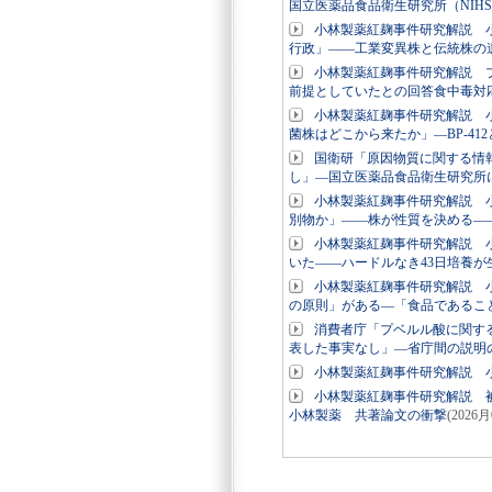
国立医薬品食品衛生研究所（NIH
小林製薬紅麹事件研究解説 
行政」――工業変異株と伝統株の
小林製薬紅麹事件研究解説 
前提としていたとの回答食中毒対
小林製薬紅麹事件研究解説 
菌株はどこから来たか」―BP-41
国衛研「原因物質に関する情
し」―国立医薬品食品衛生研究所
小林製薬紅麹事件研究解説 小
別物か」――株が性質を決める―
小林製薬紅麹事件研究解説 
いた――ハードルなき43日培養
小林製薬紅麹事件研究解説 小
の原則」がある―「食品であるこ
消費者庁「プベルル酸に関す
表した事実なし」―省庁間の説明
小林製薬紅麹事件研究解説 小
小林製薬紅麹事件研究解説 被
小林製薬 共著論文の衝撃
(2026