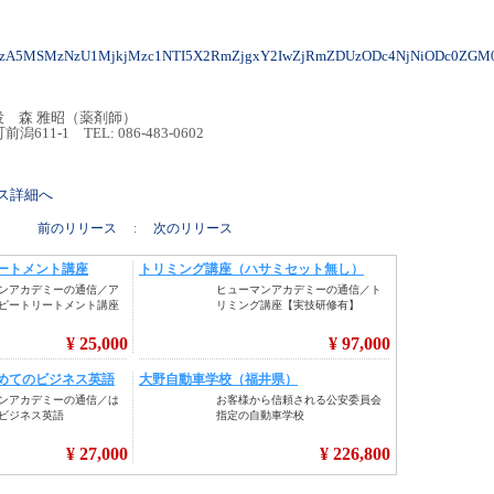
4NzA5MSMzNzU1MjkjMzc1NTI5X2RmZjgxY2IwZjRmZDUzODc4NjNiODc0ZGM
 森 雅昭（薬剤師）
11-1 TEL: 086-483-0602
リース詳細へ
前のリリース
:
次のリリース