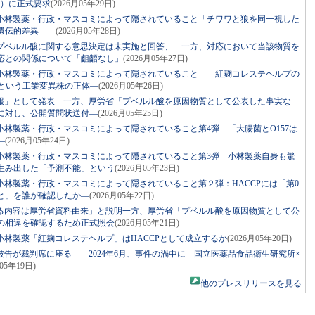
S）に正式要求
(2026月05年29日)
小林製薬・行政・マスコミによって隠されていること「チワワと狼を同一視した
遺伝的差異――
(2026月05年28日)
プベルル酸に関する意思決定は未実施と回答、 一方、対応において当該物質を
応との関係について「齟齬なし」
(2026月05年27日)
小林製薬・行政・マスコミによって隠されていること 「紅麹コレステヘルプの
2という工業変異株の正体―
(2026月05年26日)
報」として発表 一方、厚労省「プベルル酸を原因物質として公表した事実な
に対し、公開質問状送付―
(2026月05年25日)
林製薬・行政・マスコミによって隠されていること第4弾 「大腸菌とO157は
―
(2026月05年24日)
小林製薬・行政・マスコミによって隠されていること第3弾 小林製薬自身も驚
が生み出した「予測不能」という
(2026月05年23日)
林製薬・行政・マスコミによって隠されていること第２弾：HACCPには「第0
と」を誰が確認したか―
(2026月05年22日)
る内容は厚労省資料由来」と説明一方、厚労省「プベルル酸を原因物質として公
の相違を確認するため正式照会
(2026月05年21日)
林製薬「紅麹コレステヘルプ」はHACCPとして成立するか
(2026月05年20日)
告が裁判席に座る ―2024年6月、事件の渦中に―国立医薬品食品衛生研究所×
月05年19日)
他のプレスリリースを見る